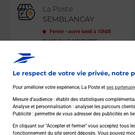
La Poste
SEMBLANCAY
Fermé
-
ouvre lundi à
10h00
PLACE DU 11 NOVEMBRE
37360
SEMBLANCAY
Le respect de votre vie privée, notre p
En savoir plus
Pour améliorer votre expérience, La Poste et
ses partenair
Mesure d’audience
: établir des statistiques complémentair
Analyse et personnalisation
: analyser les parcours client
Publicité
: permettre de vous adresser des publicités en lie
En cliquant sur "Accepter et fermer" vous acceptez tous le
fonctionnement du site seront déposés. Vous pouvez modi