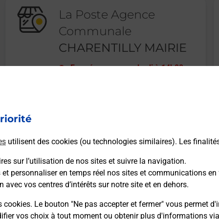
La Poste Agence
Communale
CHARENTILLY MAIRIE
Fermé
-
ouvre vendredi à
14h00
1 PLACE ANDREE COUSIN
37390
CHARENTILLY
riorité
En savoir plus
es
utilisent des cookies (ou technologies similaires). Les finalité
es sur l’utilisation de nos sites et suivre la navigation.
s et personnaliser en temps réel nos sites et communications en 
n avec vos centres d’intérêts sur notre site et en dehors.
Recherchez un autre point de contact
s cookies. Le bouton "Ne pas accepter et fermer" vous permet d'i
fier vos choix à tout moment ou obtenir plus d'informations vi