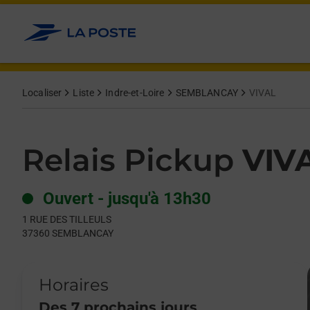
Le lien s'ouvre dans un nouvel onglet
Allez au contenu
Day of the Week
Get directions to Relais Pickup at 1 RUE DES TILLEULS SEMBL
Hours
Localiser
Liste
Indre-et-Loire
SEMBLANCAY
VIVAL
Relais Pickup
VIV
Ouvert
-
jusqu'à
13h30
1 RUE DES TILLEULS
37360
SEMBLANCAY
Horaires
Des 7 prochains jours