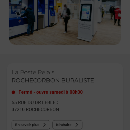
Le lien s'ouvre dans un nouvel onglet
La Poste Relais
ROCHECORBON BURALISTE
Fermé
-
ouvre samedi à
08h00
55 RUE DU DR LEBLED
37210
ROCHECORBON
En savoir plus
Itinéraire