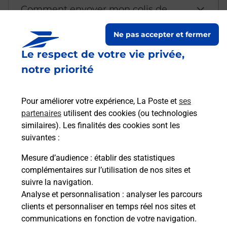
Comment envoyer mon colis de
chez moi ?
Ne pas accepter et fermer
Le respect de votre vie privée,
Est-il possible d’acheter un
notre priorité
emballage directement depuis un
bureau de Poste ?
Pour améliorer votre expérience, La Poste et
ses
partenaires
utilisent des cookies (ou technologies
Comment demander une
similaires). Les finalités des cookies sont les
modification de livraison ?
suivantes :
Mesure d’audience
: établir des statistiques
complémentaires sur l’utilisation de nos sites et
Comment La Poste participe-t-elle
suivre la navigation.
à votre sécurité au quotidien ?
Analyse et personnalisation
: analyser les parcours
clients et personnaliser en temps réel nos sites et
communications en fonction de votre navigation.