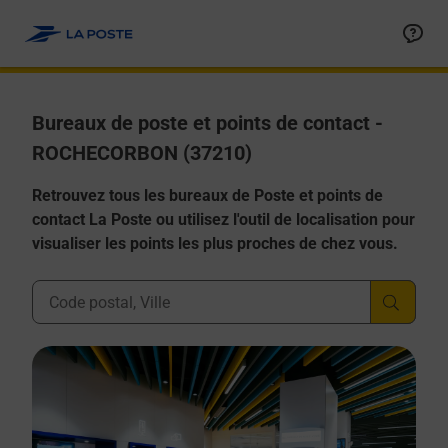
Allez au contenu
Afficher ou masquer la réponse
Afficher ou masquer la réponse
Afficher ou masquer la réponse
Afficher ou masquer la réponse
Afficher ou masquer la réponse
Bureaux de poste et points de contact -
ROCHECORBON (37210)
Retrouvez tous les bureaux de Poste et points de
contact La Poste ou utilisez l'outil de localisation pour
visualiser les points les plus proches de chez vous.
Ville, Département, Code Postal