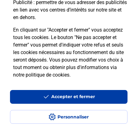
Puis-je passer mon code de la route
Publicité
: permettre de vous adresser des publicités
avec La Poste et sous quelles
en lien avec vos centres d’intérêts sur notre site et
conditions ?
en dehors.
En cliquant sur "Accepter et fermer" vous acceptez
tous les cookies. Le bouton "Ne pas accepter et
fermer" vous permet d'indiquer votre refus et seuls
Localiser
Liste
Indre-et-Loire
ROCHECORBON
les cookies nécessaires au fonctionnement du site
seront déposés. Vous pouvez modifier vos choix à
tout moment ou obtenir plus d'informations via
notre politique de cookies
.
Plan du site
Accessibilité : partiellement conforme
Accepter et fermer
Conditions contractuelles
Personnaliser
Mentions légales
Données personnelles et cookies