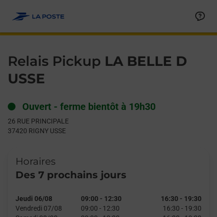
Le lien s'ouvre dans un nouvel onglet
Allez au contenu
Day of the Week
Get directions to Relais Pickup at 26 RUE PRINCIPALE RIGNY U
Hours
Relais Pickup
LA BELLE D
USSE
Ouvert
-
ferme bientôt à
19h30
26 RUE PRINCIPALE
37420
RIGNY USSE
Horaires
Des 7 prochains jours
Jeudi 06/08
09:00
-
12:30
16:30
-
19:30
Vendredi 07/08
09:00
-
12:30
16:30
-
19:30