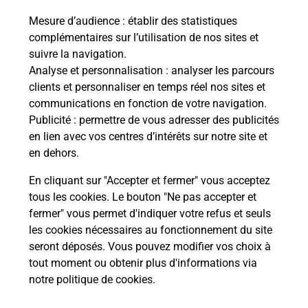
La Poste
Mesure d’audience
: établir des statistiques
en ligne
complémentaires sur l’utilisation de nos sites et
suivre la navigation.
Ouvert 24h/24
Analyse et personnalisation
: analyser les parcours
clients et personnaliser en temps réel nos sites et
En savoir plus
communications en fonction de votre navigation.
Publicité
: permettre de vous adresser des publicités
en lien avec vos centres d’intérêts sur notre site et
Recherchez un autre point de contact
en dehors.
En cliquant sur "Accepter et fermer" vous acceptez
tous les cookies. Le bouton "Ne pas accepter et
Localiser
Liste
Indre-et-Loire
RIGNY USSE
fermer" vous permet d'indiquer votre refus et seuls
LA BELLE D USSE
les cookies nécessaires au fonctionnement du site
seront déposés. Vous pouvez modifier vos choix à
tout moment ou obtenir plus d'informations via
notre politique de cookies
.
Plan du site