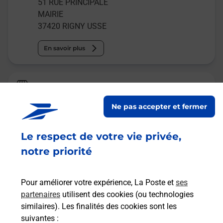
51 RUE PRINCIPALE
MAIRIE
37420
RIGNY USSE
En savoir plus
Relais Pickup
LA FARANDOLE DES PAINS
Ne pas accepter et fermer
Fermé
-
ouvre vendredi à
07h00
Le respect de votre vie privée,
3 RUE DES PERRES
37420
HUISMES
notre priorité
En savoir plus
Pour améliorer votre expérience, La Poste et
ses
partenaires
utilisent des cookies (ou technologies
Malin !
similaires). Les finalités des cookies sont les
suivantes :