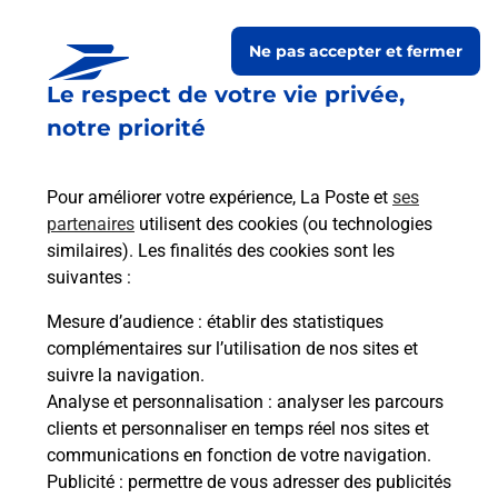
Ne pas accepter et fermer
Le respect de votre vie privée,
Questions fréquemment
notre priorité
posées
Pour améliorer votre expérience, La Poste et
ses
partenaires
utilisent des cookies (ou technologies
La téléassistance classique avec
similaires). Les finalités des cookies sont les
médaillon d’alarme qu’est ce que
suivantes :
c’est ?
Mesure d’audience
: établir des statistiques
complémentaires sur l’utilisation de nos sites et
Comment fonctionne la
suivre la navigation.
téléassistance classique ?
Analyse et personnalisation
: analyser les parcours
clients et personnaliser en temps réel nos sites et
communications en fonction de votre navigation.
Publicité
: permettre de vous adresser des publicités
Comment est installée la