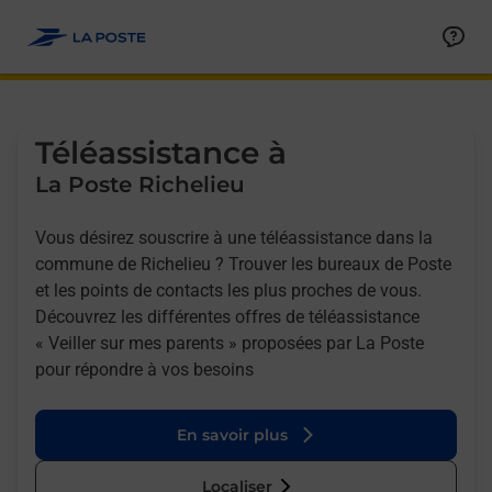
Allez au contenu
Afficher ou masquer la réponse
Afficher ou masquer la réponse
Afficher ou masquer la réponse
Téléassistance à
La Poste Richelieu
Vous désirez souscrire à une téléassistance dans la
commune de Richelieu ? Trouver les bureaux de Poste
et les points de contacts les plus proches de vous.
Découvrez les différentes offres de téléassistance
« Veiller sur mes parents » proposées par La Poste
pour répondre à vos besoins
En savoir plus
Localiser