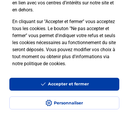
en lien avec vos centres d’intérêts sur notre site et
téléassistance classique ?
en dehors.
En cliquant sur "Accepter et fermer" vous acceptez
tous les cookies. Le bouton "Ne pas accepter et
Localiser
Liste
Liste - téléassistance
fermer" vous permet d'indiquer votre refus et seuls
Indre-et-Loire - téléassistance
Richelieu - téléassistance
les cookies nécessaires au fonctionnement du site
seront déposés. Vous pouvez modifier vos choix à
tout moment ou obtenir plus d'informations via
notre politique de cookies
.
Plan du site
Accessibilité : partiellement conforme
Accepter et fermer
Conditions contractuelles
Personnaliser
Mentions légales
Données personnelles et cookies