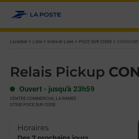
Le lien s'ouvre dans un nouvel onglet
Allez au contenu
Day of the Week
Get directions to Relais Pickup at CENTRE COMMERCIAL LA 
Hours
Localiser
Liste
Indre-et-Loire
POCE SUR CISSE
CONSIGNE
Relais Pickup
CON
Ouvert
-
jusqu'à
23h59
CENTRE COMMERCIAL LA RAMEE
37530
POCE SUR CISSE
Horaires
Des 7 prochains jours