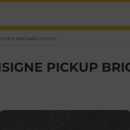
RAMEE POCE SUR CISSE,
 PICKUP BRICOMARCHE POCE
SIGNE PICKUP BR