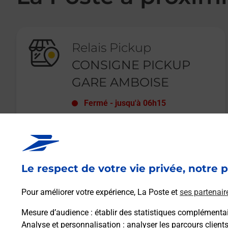
Relais Pickup
CONSIGNE PICKUP
GARE AMBOISE
Fermé
-
jusqu'à
06h15
49 RUE JULES FERRY
37400
AMBOISE
Le respect de votre vie privée, notre p
En savoir plus
Pour améliorer votre expérience, La Poste et
ses partenair
Mesure d’audience
: établir des statistiques complémentair
Analyse et personnalisation
: analyser les parcours client