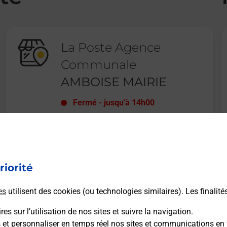
La Poste Agence
Communale
AMBOISE MAIRIE
Fermé
-
jusqu'à
14h00
BOULEVARD GAMBETTA
LA GARE
37400
AMBOISE
riorité
En savoir plus
es
utilisent des cookies (ou technologies similaires). Les finalité
es sur l’utilisation de nos sites et suivre la navigation.
s et personnaliser en temps réel nos sites et communications en 