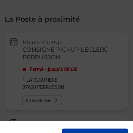
La Poste à proximité
Relais Pickup
CONSIGNE PICKUP LECLERC
PERRUSSON
Fermé
-
jusqu'à
08h30
1 LA CLOUTIERE
37600
PERRUSSON
En savoir plus
La Poste Agence Communale
PERRUSSON MAIRIE