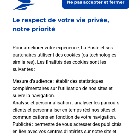
Ne pas accepter et fermer
Fermeture Temporaire
Le respect de votre vie privée,
2 BIS PLACE DE LA MAIRIE
37600
PERRUSSON
notre priorité
En savoir plus
Pour améliorer votre expérience, La Poste et
ses
partenaires
utilisent des cookies (ou technologies
Malin !
similaires). Les finalités des cookies sont les
suivantes :
La Poste
Mesure d’audience
: établir des statistiques
en ligne
complémentaires sur l’utilisation de nos sites et
suivre la navigation.
Ouvert 24h/24
Analyse et personnalisation
: analyser les parcours
clients et personnaliser en temps réel nos sites et
En savoir plus
communications en fonction de votre navigation.
Publicité
: permettre de vous adresser des publicités
en lien avec vos centres d’intérêts sur notre site et