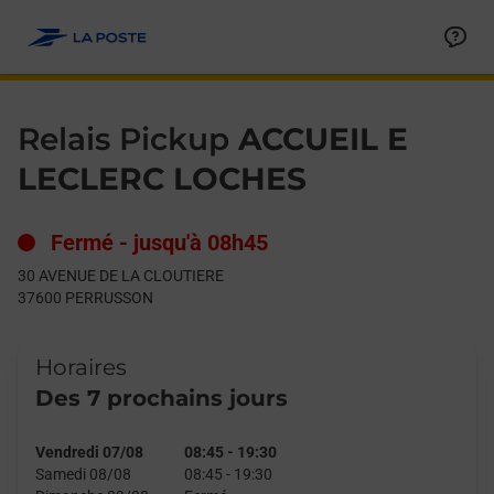
Le lien s'ouvre dans un nouvel onglet
Allez au contenu
Day of the Week
Get directions to Relais Pickup at 30 AVENUE DE LA CLOUTIE
Hours
Relais Pickup
ACCUEIL E
LECLERC LOCHES
Fermé
-
jusqu'à
08h45
30 AVENUE DE LA CLOUTIERE
37600
PERRUSSON
Horaires
Des 7 prochains jours
Vendredi 07/08
08:45
-
19:30
Samedi 08/08
08:45
-
19:30