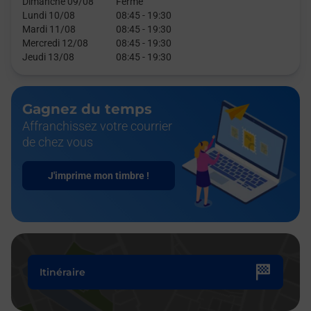
Dimanche 09/08
Fermé
Lundi 10/08
08:45
-
19:30
Mardi 11/08
08:45
-
19:30
Mercredi 12/08
08:45
-
19:30
Jeudi 13/08
08:45
-
19:30
Gagnez du temps
Affranchissez votre courrier
de chez vous
J'imprime mon timbre !
Itinéraire