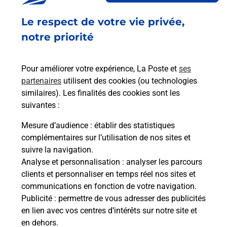
Fermé
-
jusqu'à
09h00
Le respect de votre vie privée,
59 RUE DU VAL DE L INDRE
37260
MONTS
notre priorité
En savoir plus
Pour améliorer votre expérience, La Poste et
ses
partenaires
utilisent des cookies (ou technologies
Malin !
similaires). Les finalités des cookies sont les
suivantes :
La Poste
Mesure d’audience
: établir des statistiques
en ligne
complémentaires sur l’utilisation de nos sites et
suivre la navigation.
Ouvert 24h/24
Analyse et personnalisation
: analyser les parcours
clients et personnaliser en temps réel nos sites et
En savoir plus
communications en fonction de votre navigation.
Publicité
: permettre de vous adresser des publicités
en lien avec vos centres d’intérêts sur notre site et
Recherchez un autre point de contact
en dehors.