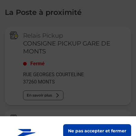
La Poste à proximité
Relais Pickup
CONSIGNE PICKUP GARE DE
MONTS
Fermé
RUE GEORGES COURTELINE
37260
MONTS
En savoir plus
La Poste
MONTS
Ne pas accepter et fermer