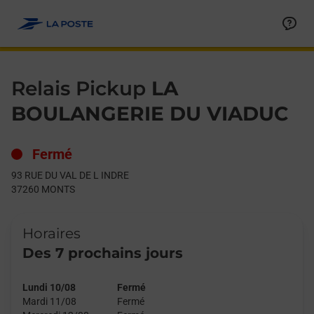
Le lien s'ouvre dans un nouvel onglet
Allez au contenu
Day of the Week
Get directions to Relais Pickup at 93 RUE DU VAL DE L INDRE 
Hours
Relais Pickup
LA
BOULANGERIE DU VIADUC
Fermé
93 RUE DU VAL DE L INDRE
37260
MONTS
Horaires
Des 7 prochains jours
Lundi 10/08
Fermé
Mardi 11/08
Fermé