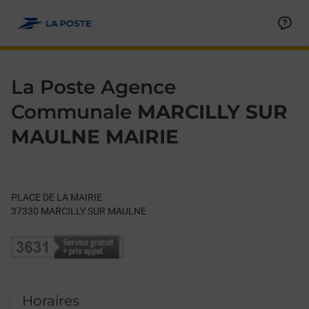
Le lien s'ouvre dans un nouvel onglet
Allez au contenu
Day of the Week
Get directions to La Poste Agence Communale at PLACE DE 
Hours
La Poste Agence
Communale
MARCILLY SUR
MAULNE MAIRIE
PLACE DE LA MAIRIE
37330
MARCILLY SUR MAULNE
Horaires