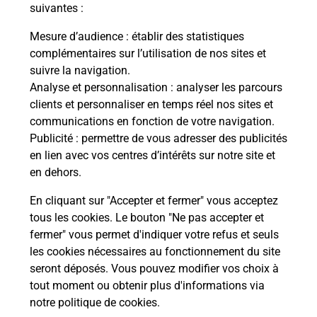
modification de livraison ?
suivantes :
Mesure d’audience
: établir des statistiques
complémentaires sur l’utilisation de nos sites et
Comment La Poste participe-t-elle
suivre la navigation.
à votre sécurité au quotidien ?
Analyse et personnalisation
: analyser les parcours
clients et personnaliser en temps réel nos sites et
communications en fonction de votre navigation.
Puis-je passer mon code de la route
Publicité
: permettre de vous adresser des publicités
avec La Poste et sous quelles
en lien avec vos centres d’intérêts sur notre site et
conditions ?
en dehors.
En cliquant sur "Accepter et fermer" vous acceptez
tous les cookies. Le bouton "Ne pas accepter et
fermer" vous permet d'indiquer votre refus et seuls
Localiser
Liste
Indre-et-Loire
LIGRE
les cookies nécessaires au fonctionnement du site
seront déposés. Vous pouvez modifier vos choix à
tout moment ou obtenir plus d'informations via
notre politique de cookies
.