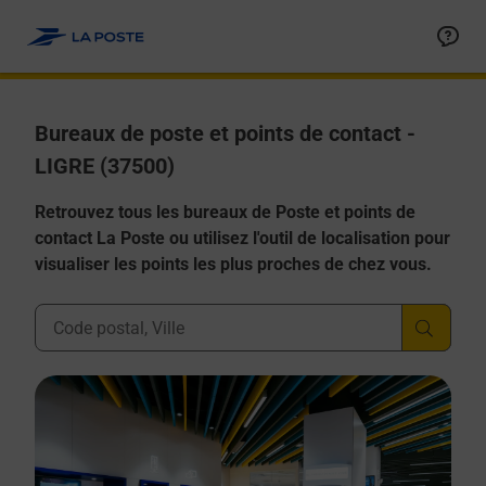
Allez au contenu
Afficher ou masquer la réponse
Afficher ou masquer la réponse
Afficher ou masquer la réponse
Afficher ou masquer la réponse
Afficher ou masquer la réponse
Bureaux de poste et points de contact -
LIGRE (37500)
Retrouvez tous les bureaux de Poste et points de
contact La Poste ou utilisez l'outil de localisation pour
visualiser les points les plus proches de chez vous.
Ville, Département, Code Postal