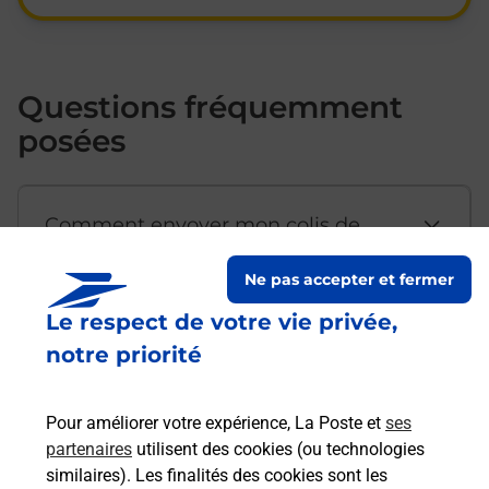
Questions fréquemment
posées
Comment envoyer mon colis de
chez moi ?
Ne pas accepter et fermer
Le respect de votre vie privée,
Est-il possible d’acheter un
notre priorité
emballage directement depuis un
bureau de Poste ?
Pour améliorer votre expérience, La Poste et
ses
partenaires
utilisent des cookies (ou technologies
Comment demander une
similaires). Les finalités des cookies sont les