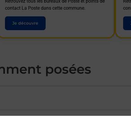
Retrouvez tous les bureaux de Poste et points de
Ret
contact La Poste dans cette commune.
con
Je découvre
mment posées
ectement depuis un bureau de Poste ?