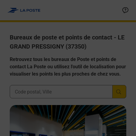
Allez au contenu
Afficher ou masquer la réponse
Afficher ou masquer la réponse
Afficher ou masquer la réponse
Afficher ou masquer la réponse
Afficher ou masquer la réponse
Bureaux de poste et points de contact - LE
GRAND PRESSIGNY (37350)
Retrouvez tous les bureaux de Poste et points de
contact La Poste ou utilisez l'outil de localisation pour
visualiser les points les plus proches de chez vous.
Ville, Département, Code Postal