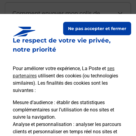
Comment envoyer mon colis de
chez moi ?
Ne pas accepter et fermer
Le respect de votre vie privée,
Est-il possible d’acheter un
notre priorité
emballage directement depuis un
bureau de Poste ?
Pour améliorer votre expérience, La Poste et
ses
partenaires
utilisent des cookies (ou technologies
Comment demander une
similaires). Les finalités des cookies sont les
modification de livraison ?
suivantes :
Mesure d’audience
: établir des statistiques
complémentaires sur l’utilisation de nos sites et
Comment La Poste participe-t-elle
suivre la navigation.
à votre sécurité au quotidien ?
Analyse et personnalisation
: analyser les parcours
clients et personnaliser en temps réel nos sites et