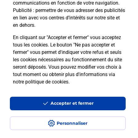
communications en fonction de votre navigation.
Puis-je passer mon code de la route
Publicité
: permettre de vous adresser des publicités
avec La Poste et sous quelles
en lien avec vos centres d’intérêts sur notre site et
conditions ?
en dehors.
En cliquant sur "Accepter et fermer" vous acceptez
tous les cookies. Le bouton "Ne pas accepter et
fermer" vous permet d'indiquer votre refus et seuls
Localiser
Liste
Indre-et-Loire
LE GRAND PRESSIGNY
les cookies nécessaires au fonctionnement du site
seront déposés. Vous pouvez modifier vos choix à
tout moment ou obtenir plus d'informations via
notre politique de cookies
.
Plan du site
Accessibilité : partiellement conforme
Accepter et fermer
Conditions contractuelles
Personnaliser
Mentions légales