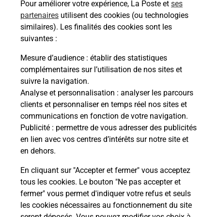
Pour améliorer votre expérience, La Poste et
ses
partenaires
utilisent des cookies (ou technologies
Comment demander une
similaires). Les finalités des cookies sont les
modification de livraison ?
suivantes :
Mesure d’audience
: établir des statistiques
Comment La Poste participe-t-elle
complémentaires sur l’utilisation de nos sites et
à votre sécurité au quotidien ?
suivre la navigation.
Analyse et personnalisation
: analyser les parcours
clients et personnaliser en temps réel nos sites et
communications en fonction de votre navigation.
Puis-je passer mon code de la route
Publicité
: permettre de vous adresser des publicités
avec La Poste et sous quelles
en lien avec vos centres d’intérêts sur notre site et
conditions ?
en dehors.
En cliquant sur "Accepter et fermer" vous acceptez
tous les cookies. Le bouton "Ne pas accepter et
Localiser
Liste
Indre-et-Loire
fermer" vous permet d'indiquer votre refus et seuls
LA CHAPELLE BLANCHE ST MARTIN
les cookies nécessaires au fonctionnement du site
seront déposés. Vous pouvez modifier vos choix à