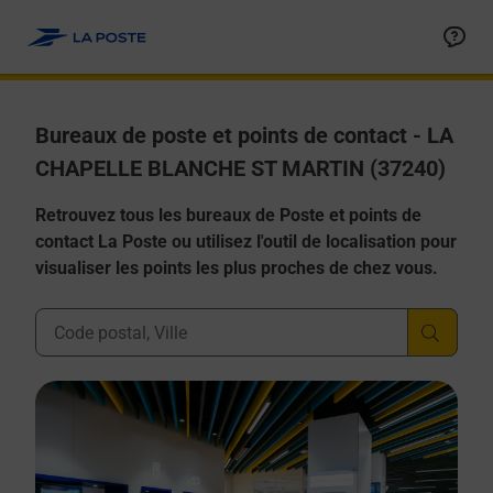
Allez au contenu
Afficher ou masquer la réponse
Afficher ou masquer la réponse
Afficher ou masquer la réponse
Afficher ou masquer la réponse
Afficher ou masquer la réponse
Bureaux de poste et points de contact - LA
CHAPELLE BLANCHE ST MARTIN (37240)
Retrouvez tous les bureaux de Poste et points de
contact La Poste ou utilisez l'outil de localisation pour
visualiser les points les plus proches de chez vous.
Ville, Département, Code Postal