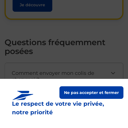
Je découvre
Questions fréquemment
posées
Comment envoyer mon colis de
chez moi ?
Ne pas accepter et fermer
Est-il possible d’acheter un
Le respect de votre vie privée,
emballage directement depuis un
notre priorité
bureau de Poste ?