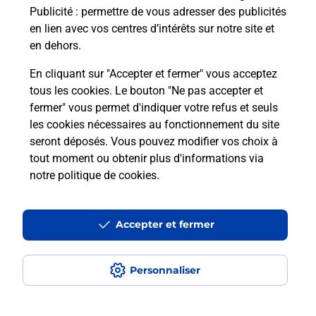
Publicité
: permettre de vous adresser des publicités
Comment est installée la
en lien avec vos centres d’intérêts sur notre site et
téléassistance classique ?
en dehors.
En cliquant sur "Accepter et fermer" vous acceptez
tous les cookies. Le bouton "Ne pas accepter et
Localiser
Liste
Liste - téléassistance
fermer" vous permet d'indiquer votre refus et seuls
Indre-et-Loire - téléassistance
L Ile Bouchard - téléassistance
les cookies nécessaires au fonctionnement du site
seront déposés. Vous pouvez modifier vos choix à
tout moment ou obtenir plus d'informations via
notre politique de cookies
.
Plan du site
Accessibilité : partiellement conforme
Accepter et fermer
Conditions contractuelles
Personnaliser
Mentions légales