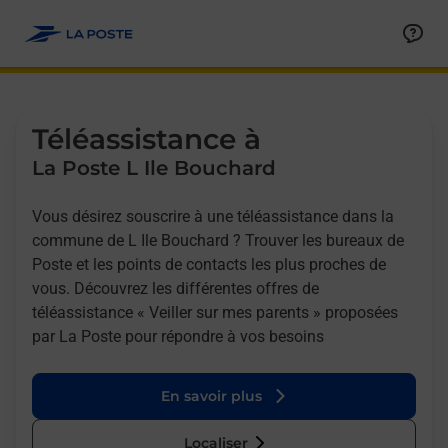
Allez au contenu
Afficher ou masquer la réponse
Afficher ou masquer la réponse
Afficher ou masquer la réponse
Téléassistance à
La Poste L Ile Bouchard
Vous désirez souscrire à une téléassistance dans la
commune de L Ile Bouchard ? Trouver les bureaux de
Poste et les points de contacts les plus proches de
vous. Découvrez les différentes offres de
téléassistance « Veiller sur mes parents » proposées
par La Poste pour répondre à vos besoins
En savoir plus
Localiser