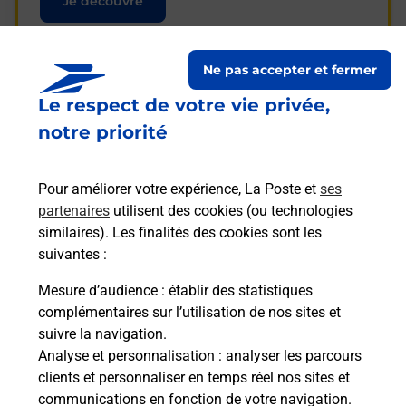
Je découvre
Ne pas accepter et fermer
Le respect de votre vie privée,
Questions fréquemment
notre priorité
posées
Pour améliorer votre expérience, La Poste et
ses
partenaires
utilisent des cookies (ou technologies
La téléassistance classique avec
similaires). Les finalités des cookies sont les
médaillon d’alarme qu’est ce que
suivantes :
c’est ?
Mesure d’audience
: établir des statistiques
complémentaires sur l’utilisation de nos sites et
Comment fonctionne la
suivre la navigation.
téléassistance classique ?
Analyse et personnalisation
: analyser les parcours
clients et personnaliser en temps réel nos sites et
communications en fonction de votre navigation.