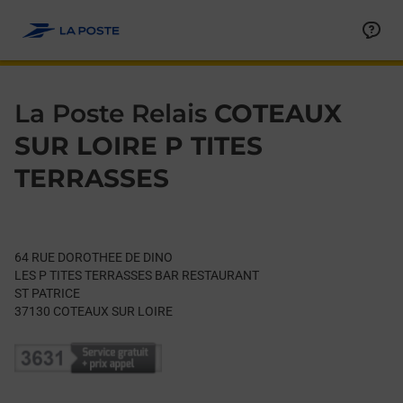
Le lien s'ouvre dans un nouvel onglet
Allez au contenu
Day of the Week
Get directions to La Poste Relais at 64 RUE DOROTHEE DE DI
Hours
La Poste Relais
COTEAUX
SUR LOIRE P TITES
TERRASSES
64 RUE DOROTHEE DE DINO
LES P TITES TERRASSES BAR RESTAURANT
ST PATRICE
37130
COTEAUX SUR LOIRE