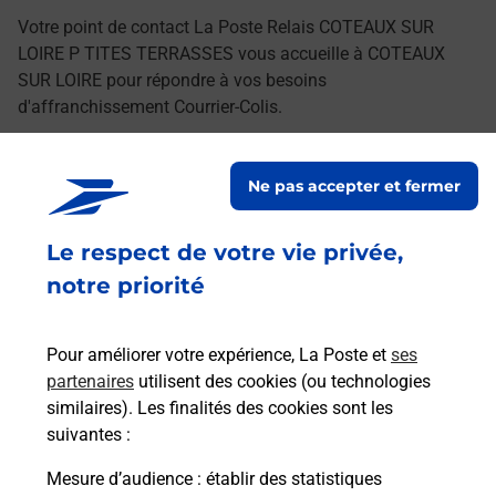
Votre point de contact La Poste Relais COTEAUX SUR
LOIRE P TITES TERRASSES vous accueille à COTEAUX
SUR LOIRE pour répondre à vos besoins
d'affranchissement Courrier-Colis.
Retrouvez toutes nos offres en ligne sur notre site
Ne pas accepter et fermer
Le respect de votre vie privée,
notre priorité
Pour améliorer votre expérience, La Poste et
ses
partenaires
utilisent des cookies (ou technologies
similaires). Les finalités des cookies sont les
suivantes :
Mesure d’audience
: établir des statistiques