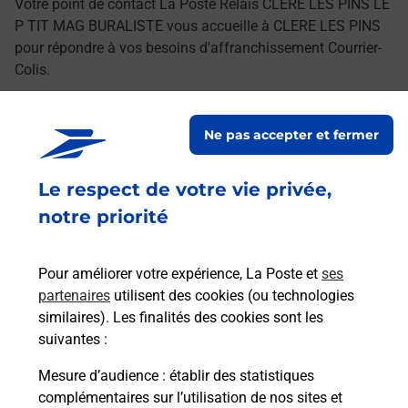
Votre point de contact La Poste Relais CLERE LES PINS LE
P TIT MAG BURALISTE vous accueille à CLERE LES PINS
pour répondre à vos besoins d'affranchissement Courrier-
Colis.
Retrouvez toutes nos offres en ligne sur notre site
Ne pas accepter et fermer
Le respect de votre vie privée,
notre priorité
Pour améliorer votre expérience, La Poste et
ses
partenaires
utilisent des cookies (ou technologies
similaires). Les finalités des cookies sont les
suivantes :
Mesure d’audience
: établir des statistiques
complémentaires sur l’utilisation de nos sites et