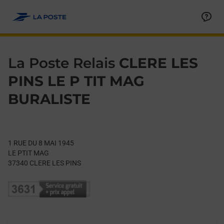
Le lien s'ouvre dans un nouvel onglet
Allez au contenu
Day of the Week
Get directions to La Poste Relais at 1 RUE DU 8 MAI 1945 CLER
Hours
La Poste Relais
CLERE LES
PINS LE P TIT MAG
BURALISTE
1 RUE DU 8 MAI 1945
LE PTIT MAG
37340
CLERE LES PINS