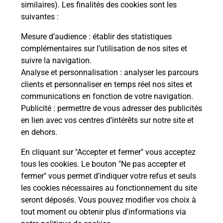
Malin !
similaires). Les finalités des cookies sont les
suivantes :
La Poste
Mesure d’audience
: établir des statistiques
en ligne
complémentaires sur l’utilisation de nos sites et
suivre la navigation.
Ouvert 24h/24
Analyse et personnalisation
: analyser les parcours
clients et personnaliser en temps réel nos sites et
En savoir plus
communications en fonction de votre navigation.
Publicité
: permettre de vous adresser des publicités
en lien avec vos centres d’intérêts sur notre site et
Recherchez un autre point de contact
en dehors.
En cliquant sur "Accepter et fermer" vous acceptez
tous les cookies. Le bouton "Ne pas accepter et
Localiser
Liste
Indre-et-Loire
CHINON
fermer" vous permet d'indiquer votre refus et seuls
CONSIGNE PICKUP GAMM VERT CHINON
les cookies nécessaires au fonctionnement du site
seront déposés. Vous pouvez modifier vos choix à
tout moment ou obtenir plus d'informations via