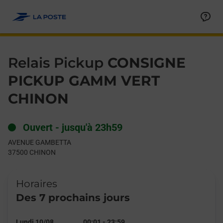
Le lien s'ouvre dans un nouvel onglet
Allez au contenu
Day of the Week
Get directions to Relais Pickup at AVENUE GAMBETTA CHINON,
Hours
Relais Pickup
CONSIGNE
PICKUP GAMM VERT
CHINON
Ouvert
-
jusqu'à
23h59
AVENUE GAMBETTA
37500
CHINON
Horaires
Des 7 prochains jours
Lundi 10/08
00:01
-
23:59