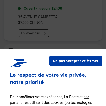
Ouvert
-
jusqu'à
12h00
35 AVENUE GAMBETTA
37500
CHINON
En savoir plus
La Poste Espace Clients Pro
CHINON PDC1
Ne pas accepter et fermer
Ouvert
-
jusqu'à
12h00
Le respect de votre vie privée,
65 AVENUE GAMBETTA
37500
CHINON
notre priorité
En savoir plus
Pour améliorer votre expérience, La Poste et
ses
partenaires
utilisent des cookies (ou technologies