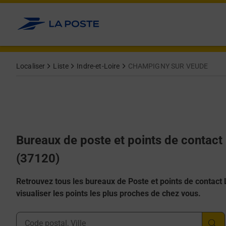
Allez au contenu
Afficher ou masquer la réponse
Afficher ou masquer la réponse
Afficher ou masquer la réponse
Afficher ou masquer la réponse
Afficher ou masquer la réponse
Localiser
Liste
Indre-et-Loire
CHAMPIGNY SUR VEUDE
Bureaux de poste et points de cont
(37120)
Retrouvez tous les bureaux de Poste et points de contact La
visualiser les points les plus proches de chez vous.
Ville, Département, Code Postal