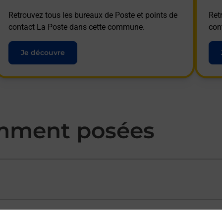
Retrouvez tous les bureaux de Poste et points de
Ret
contact La Poste dans cette commune.
con
Je découvre
mment posées
ectement depuis un bureau de Poste ?