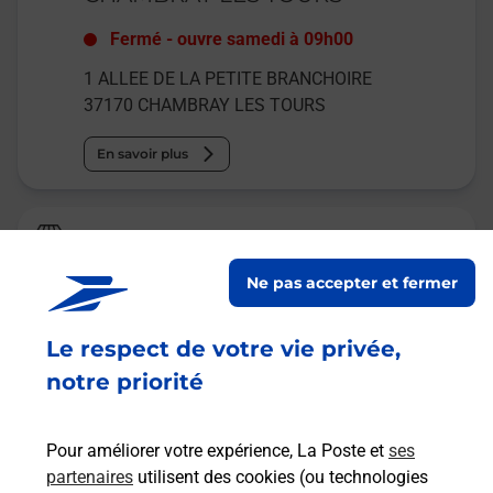
Fermé
-
ouvre samedi à
09h00
1 ALLEE DE LA PETITE BRANCHOIRE
37170
CHAMBRAY LES TOURS
En savoir plus
Relais Pickup
LE SAINT CLOUD
Ne pas accepter et fermer
Fermé
-
jusqu'à
07h00
Le respect de votre vie privée,
26 RUE DE LA MAIRIE
37170
CHAMBRAY LES TOURS
notre priorité
En savoir plus
Pour améliorer votre expérience, La Poste et
ses
partenaires
utilisent des cookies (ou technologies