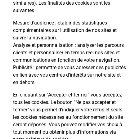
Malin !
similaires). Les finalités des cookies sont les
suivantes :
La Poste
Mesure d’audience
: établir des statistiques
en ligne
complémentaires sur l’utilisation de nos sites et
suivre la navigation.
Ouvert 24h/24
Analyse et personnalisation
: analyser les parcours
clients et personnaliser en temps réel nos sites et
En savoir plus
communications en fonction de votre navigation.
Publicité
: permettre de vous adresser des publicités
en lien avec vos centres d’intérêts sur notre site et
Recherchez un autre point de contact
en dehors.
En cliquant sur "Accepter et fermer" vous acceptez
tous les cookies. Le bouton "Ne pas accepter et
Localiser
Liste
Indre-et-Loire
CHAMBRAY LES TOURS
fermer" vous permet d'indiquer votre refus et seuls
CONSIGNE U EXPRESS CHAMBRAYLESTOURS
les cookies nécessaires au fonctionnement du site
seront déposés. Vous pouvez modifier vos choix à
tout moment ou obtenir plus d'informations via