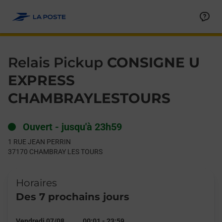
Le lien s'ouvre dans un nouvel onglet
Allez au contenu
Day of the Week
Get directions to Relais Pickup at 1 RUE JEAN PERRIN CHAMB
Hours
Relais Pickup
CONSIGNE U
EXPRESS
CHAMBRAYLESTOURS
Ouvert
-
jusqu'à
23h59
1 RUE JEAN PERRIN
37170
CHAMBRAY LES TOURS
Horaires
Des 7 prochains jours
Vendredi 07/08
00:01
-
23:59