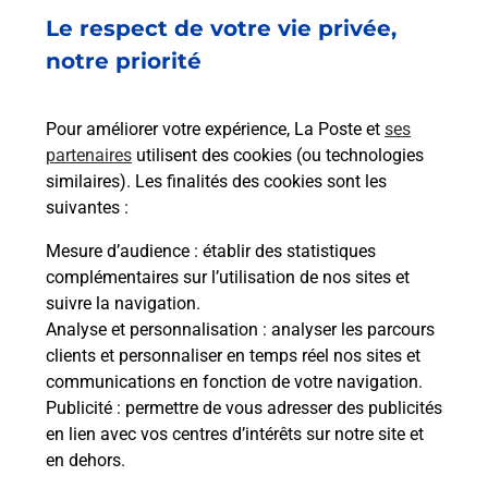
Le respect de votre vie privée,
Envoyer un colis
notre priorité
Vous souhaitez envoyer un colis depuis :
BOURGUEIL (37140) ? Découvrez toutes les
Pour améliorer votre expérience, La Poste et
ses
solutions proposées par La Poste.
partenaires
utilisent des cookies (ou technologies
similaires). Les finalités des cookies sont les
En savoir plus
suivantes :
En savoir plus
Mesure d’audience
: établir des statistiques
complémentaires sur l’utilisation de nos sites et
Souscrire à la téléassistance
suivre la navigation.
Analyse et personnalisation
: analyser les parcours
Besoin d’un système de téléassistance à l’intérieur
clients et personnaliser en temps réel nos sites et
et/ou à l’extérieur de votre domicile ? Découvrez
communications en fonction de votre navigation.
les offres téléalarme dans votre bureau de Poste à
Publicité
: permettre de vous adresser des publicités
BOURGUEIL.
en lien avec vos centres d’intérêts sur notre site et
en dehors.
En savoir plus