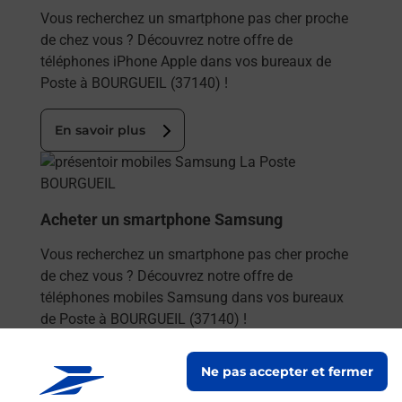
Vous recherchez un smartphone pas cher proche
de chez vous ? Découvrez notre offre de
téléphones iPhone Apple dans vos bureaux de
Poste à BOURGUEIL (37140) !
En savoir plus
En savoir plus
Acheter un smartphone Samsung
Vous recherchez un smartphone pas cher proche
de chez vous ? Découvrez notre offre de
téléphones mobiles Samsung dans vos bureaux
de Poste à BOURGUEIL (37140) !
En savoir plus
Ne pas accepter et fermer
En savoir plus