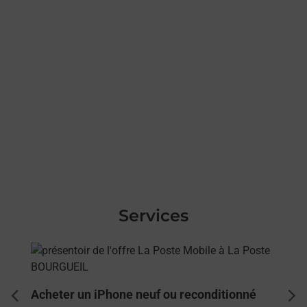
Services
En savoir plus
Acheter un iPhone neuf ou reconditionné
dent
sui