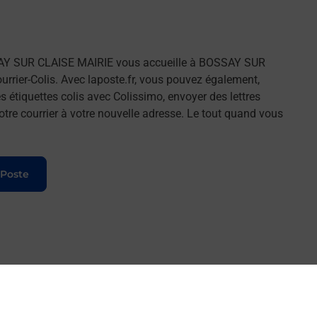
AY SUR CLAISE MAIRIE vous accueille à BOSSAY SUR
rrier-Colis. Avec laposte.fr, vous pouvez également,
 étiquettes colis avec Colissimo, envoyer des lettres
tre courrier à votre nouvelle adresse. Le tout quand vous
 Poste