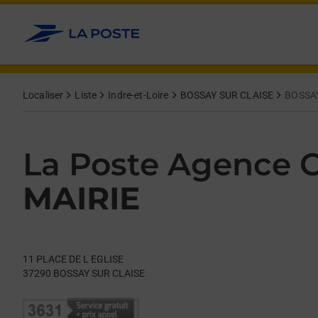
Le lien s'ouvre dans un nouvel onglet
Allez au contenu
Day of the Week
Get directions to La Poste Agence Communale at 11 PLACE D
Hours
Localiser
Liste
Indre-et-Loire
BOSSAY SUR CLAISE
BOSSAY
La Poste Agence
MAIRIE
11 PLACE DE L EGLISE
37290
BOSSAY SUR CLAISE