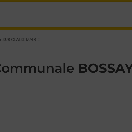
E L EGLISE BOSSAY SUR CLAISE,
 SUR CLAISE MAIRIE
 Communale
BOSSAY