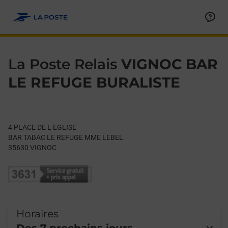
Le lien s'ouvre dans un nouvel onglet
Allez au contenu
Day of the Week
Get directions to La Poste Relais at 4 PLACE DE L EGLISE VIGN
Hours
La Poste Relais
VIGNOC BAR
LE REFUGE BURALISTE
4 PLACE DE L EGLISE
BAR TABAC LE REFUGE MME LEBEL
35630
VIGNOC
Horaires