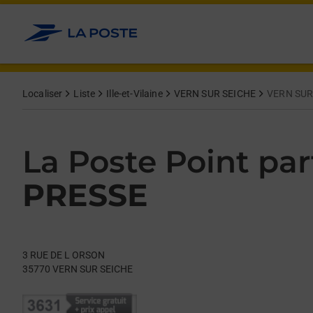
Le lien s'ouvre dans un nouvel onglet
Allez au contenu
Day of the Week
Get directions to La Poste Point partenaire at 3 RUE DE L OR
Hours
Localiser
Liste
Ille-et-Vilaine
VERN SUR SEICHE
VERN SUR
La Poste Point par
PRESSE
3 RUE DE L ORSON
35770
VERN SUR SEICHE