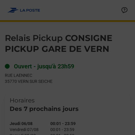
Le lien s'ouvre dans un nouvel onglet
Allez au contenu
Day of the Week
Get directions to Relais Pickup at RUE LAENNEC VERN SUR SEI
Hours
Relais Pickup
CONSIGNE
PICKUP GARE DE VERN
Ouvert
-
jusqu'à
23h59
RUE LAENNEC
35770
VERN SUR SEICHE
Horaires
Des 7 prochains jours
Jeudi 06/08
00:01
-
23:59
Vendredi 07/08
00:01
-
23:59