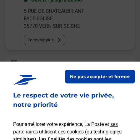
5 RUE DE CHATEAUBRIANT
FACE EGLISE
35770
VERN SUR SEICHE
En savoir plus
La Poste
VERN SUR SEICHE
Ne pas accepter et fermer
Fermé
-
jusqu'à
09h00
Le respect de votre vie privée,
1 PLACE DE LA POSTE
35770
VERN SUR SEICHE
notre priorité
En savoir plus
Pour améliorer votre expérience, La Poste et
ses
partenaires
utilisent des cookies (ou technologies
Malin !
similaires). Les finalités des cookies sont les