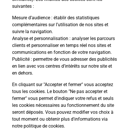
suivantes :
La Poste
Mesure d’audience
: établir des statistiques
en ligne
complémentaires sur l’utilisation de nos sites et
suivre la navigation.
Ouvert 24h/24
Analyse et personnalisation
: analyser les parcours
clients et personnaliser en temps réel nos sites et
En savoir plus
communications en fonction de votre navigation.
Publicité
: permettre de vous adresser des publicités
en lien avec vos centres d’intérêts sur notre site et
Recherchez un autre point de contact
en dehors.
En cliquant sur "Accepter et fermer" vous acceptez
tous les cookies. Le bouton "Ne pas accepter et
Localiser
Liste
Ille-et-Vilaine
VERN SUR SEICHE
fermer" vous permet d'indiquer votre refus et seuls
CONSIGNE PICKUP GARE DE VERN
les cookies nécessaires au fonctionnement du site
seront déposés. Vous pouvez modifier vos choix à
tout moment ou obtenir plus d'informations via
notre politique de cookies
.