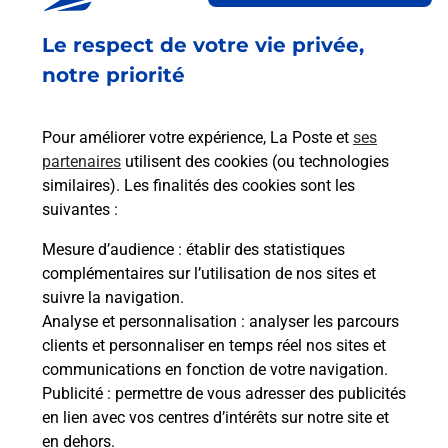
Fermé
-
ouvre mardi à
10h00
Le respect de votre vie privée,
28 RUE GUSTAVE FLAUBERT
35400
ST MALO
notre priorité
En savoir plus
Pour améliorer votre expérience, La Poste et
ses
partenaires
utilisent des cookies (ou technologies
Malin !
similaires). Les finalités des cookies sont les
suivantes :
La Poste
Mesure d’audience
: établir des statistiques
en ligne
complémentaires sur l’utilisation de nos sites et
suivre la navigation.
Ouvert 24h/24
Analyse et personnalisation
: analyser les parcours
clients et personnaliser en temps réel nos sites et
En savoir plus
communications en fonction de votre navigation.
Publicité
: permettre de vous adresser des publicités
en lien avec vos centres d’intérêts sur notre site et
Recherchez un autre point de contact
en dehors.