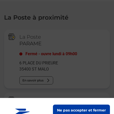
La Poste à proximité
La Poste
PARAME
Fermé
-
ouvre lundi à
09h00
6 PLACE DU PRIEURE
35400
ST MALO
En savoir plus
Relais Pickup
KODAK
Ne pas accepter et fermer