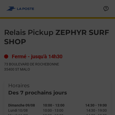
Le lien s'ouvre dans un nouvel onglet
Allez au contenu
Day of the Week
Get directions to Relais Pickup at 73 BOULEVARD DE ROCHEB
Hours
Relais Pickup
ZEPHYR SURF
SHOP
Fermé
-
jusqu'à
14h30
73 BOULEVARD DE ROCHEBONNE
35400
ST MALO
Horaires
Des 7 prochains jours
Dimanche 09/08
10:00
-
13:00
14:30
-
19:00
Lundi 10/08
10:00
-
13:00
14:30
-
19:00