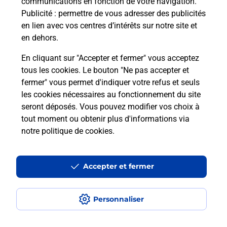
communications en fonction de votre navigation.
SAINT SERVAN SUR MER.
Publicité
: permettre de vous adresser des publicités
en lien avec vos centres d’intérêts sur notre site et
En savoir plus
en dehors.
En cliquant sur "Accepter et fermer" vous acceptez
tous les cookies. Le bouton "Ne pas accepter et
Localiser
Liste
Ille-et-Vilaine
ST MALO
fermer" vous permet d'indiquer votre refus et seuls
SAINT SERVAN SUR MER
les cookies nécessaires au fonctionnement du site
seront déposés. Vous pouvez modifier vos choix à
tout moment ou obtenir plus d'informations via
notre politique de cookies
.
Plan du site
Accessibilité : partiellement conforme
Accepter et fermer
Conditions contractuelles
Personnaliser
Mentions légales