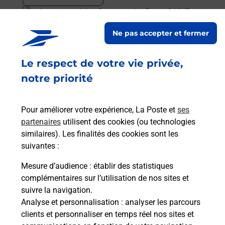
En savoir plus
Ne pas accepter et fermer
Acheter un smartphone Samsung
Le respect de votre vie privée,
Vous recherchez un smartphone pas cher proche
de chez vous ? Découvrez notre offre de
notre priorité
téléphones mobiles Samsung dans vos bureaux
de Poste à SAINT SERVAN SUR MER (35400) !
Pour améliorer votre expérience, La Poste et
ses
partenaires
utilisent des cookies (ou technologies
En savoir plus
similaires). Les finalités des cookies sont les
En savoir plus
suivantes :
Mesure d’audience
: établir des statistiques
Souscrire à la téléassistance
complémentaires sur l’utilisation de nos sites et
suivre la navigation.
Besoin d’un système de téléassistance à l’intérieur
Analyse et personnalisation
: analyser les parcours
et/ou à l’extérieur de votre domicile ? Découvrez
clients et personnaliser en temps réel nos sites et
les offres téléalarme dans votre bureau de Poste à