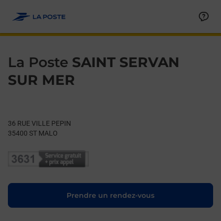
Le lien s'ouvre dans un nouvel onglet
Allez au contenu
Day of the Week
Get directions to La Poste at 36 RUE VILLE PEPIN ST MALO,
Hours
La Poste
SAINT SERVAN
SUR MER
36 RUE VILLE PEPIN
35400
ST MALO
Le lien s'ouvre dans un nouvel onglet
Prendre un rendez-vous