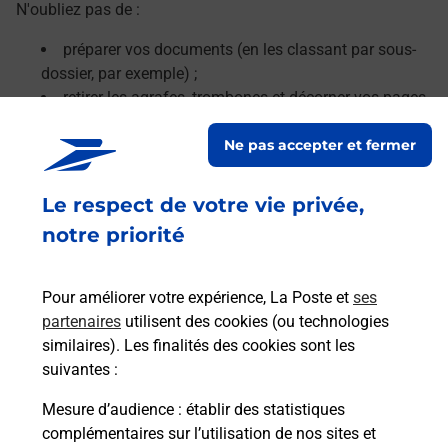
N'oubliez pas de :
préparer vos documents (en les classant par sous-
dossier, par exemple) ;
retirer les agrafes, trombones et décorner vos pages.
Ne pas accepter et fermer
Le lien s'ouvre dans un nouvel onglet
En savoir plus
Le respect de votre vie privée,
notre priorité
Services
Pour améliorer votre expérience, La Poste et
ses
En savoir plus
En sa
partenaires
utilisent des cookies (ou technologies
similaires). Les finalités des cookies sont les
suivantes :
Ache
dent
sui
Mesure d’audience
: établir des statistiques
NT
Vous
complémentaires sur l’utilisation de nos sites et
une
de c