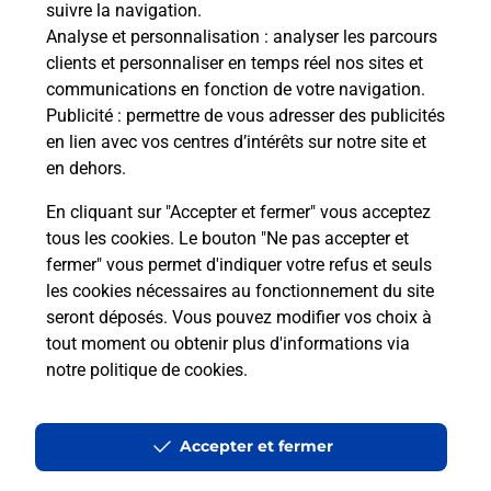
suivre la navigation.
télé
Analyse et personnalisation
: analyser les parcours
Post
clients et personnaliser en temps réel nos sites et
communications en fonction de votre navigation.
En
Publicité
: permettre de vous adresser des publicités
Envoyer un colis
en lien avec vos centres d’intérêts sur notre site et
Vous souhaitez envoyer un colis depuis : SAINT
en dehors.
MALO LA DECOUVERTE (35400) ? Découvrez
En cliquant sur "Accepter et fermer" vous acceptez
toutes les solutions proposées par La Poste.
tous les cookies. Le bouton "Ne pas accepter et
fermer" vous permet d'indiquer votre refus et seuls
En savoir plus
les cookies nécessaires au fonctionnement du site
seront déposés. Vous pouvez modifier vos choix à
tout moment ou obtenir plus d'informations via
notre politique de cookies
.
Questions fréquemment posées
Accepter et fermer
Quel est le prix d’une photocopie ?