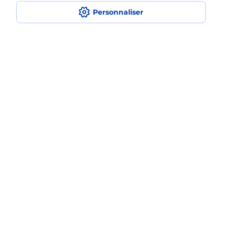
Personnaliser
Où faire des photocopies à proximité
?
Comment faire des photocopies ?
Localiser
Liste
Ille-et-Vilaine
ST MALO
SAINT MALO LA DECOUVERTE
Photocopier
Plan du site
Accessibilité : partiellement conforme
Conditions contractuelles