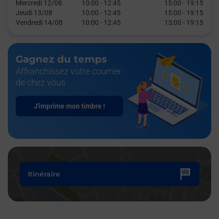
Mercredi 12/08
10:00
-
12:45
15:00
-
19:15
Jeudi 13/08
10:00
-
12:45
15:00
-
19:15
Vendredi 14/08
10:00
-
12:45
15:00
-
19:15
Gagnez du temps
Affranchissez votre courrier
de chez vous
J'imprime mon timbre !
Itinéraire