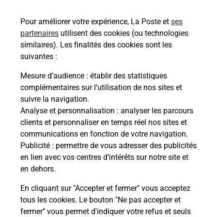
35400
ST MALO
Pour améliorer votre expérience, La Poste et
ses
En savoir plus
partenaires
utilisent des cookies (ou technologies
similaires). Les finalités des cookies sont les
Malin !
suivantes :
Mesure d’audience
: établir des statistiques
La Poste
complémentaires sur l’utilisation de nos sites et
en ligne
suivre la navigation.
Analyse et personnalisation
: analyser les parcours
Ouvert 24h/24
clients et personnaliser en temps réel nos sites et
communications en fonction de votre navigation.
En savoir plus
Publicité
: permettre de vous adresser des publicités
en lien avec vos centres d’intérêts sur notre site et
en dehors.
Recherchez un autre point de contact
En cliquant sur "Accepter et fermer" vous acceptez
tous les cookies. Le bouton "Ne pas accepter et
fermer" vous permet d'indiquer votre refus et seuls