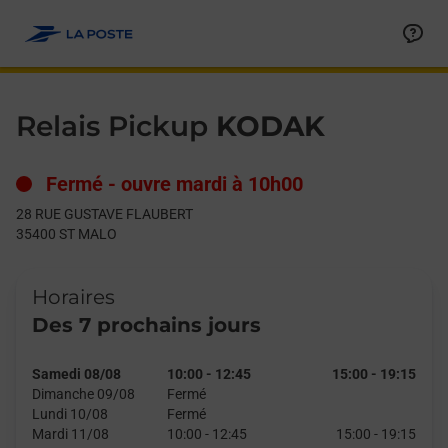
Le lien s'ouvre dans un nouvel onglet
Allez au contenu
Day of the Week
Get directions to Relais Pickup at 28 RUE GUSTAVE FLAUBERT
Hours
Relais Pickup
KODAK
Fermé
-
ouvre mardi à
10h00
28 RUE GUSTAVE FLAUBERT
35400
ST MALO
Horaires
Des 7 prochains jours
Samedi 08/08
10:00
-
12:45
15:00
-
19:15
Dimanche 09/08
Fermé
Lundi 10/08
Fermé
Mardi 11/08
10:00
-
12:45
15:00
-
19:15