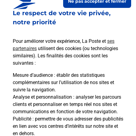
Ne pas accepter et fermer
Le respect de votre vie privée,
Est-il possible d’acheter un
notre priorité
emballage directement depuis un
bureau de Poste ?
Pour améliorer votre expérience, La Poste et
ses
partenaires
utilisent des cookies (ou technologies
Comment demander une
similaires). Les finalités des cookies sont les
modification de livraison ?
suivantes :
Mesure d’audience
: établir des statistiques
complémentaires sur l’utilisation de nos sites et
Comment La Poste participe-t-elle
suivre la navigation.
à votre sécurité au quotidien ?
Analyse et personnalisation
: analyser les parcours
clients et personnaliser en temps réel nos sites et
communications en fonction de votre navigation.
Puis-je passer mon code de la route
Publicité
: permettre de vous adresser des publicités
avec La Poste et sous quelles
en lien avec vos centres d’intérêts sur notre site et
conditions ?
en dehors.