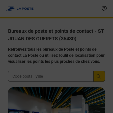
Allez au contenu
Afficher ou masquer la réponse
Afficher ou masquer la réponse
Afficher ou masquer la réponse
Afficher ou masquer la réponse
Afficher ou masquer la réponse
Bureaux de poste et points de contact - ST
JOUAN DES GUERETS (35430)
Retrouvez tous les bureaux de Poste et points de
contact La Poste ou utilisez l'outil de localisation pour
visualiser les points les plus proches de chez vous.
Ville, Département, Code Postal