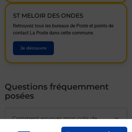
ST MELOIR DES ONDES
Retrouvez tous les bureaux de Poste et points de
contact La Poste dans cette commune.
Je découvre
Questions fréquemment
posées
Comment envoyer mon colis de
chez moi ?