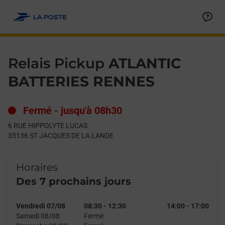
Le lien s'ouvre dans un nouvel onglet
Allez au contenu
Day of the Week
Get directions to Relais Pickup at 6 RUE HIPPOLYTE LUCAS S
Hours
Relais Pickup
ATLANTIC
BATTERIES RENNES
Fermé
-
jusqu'à
08h30
6 RUE HIPPOLYTE LUCAS
35136
ST JACQUES DE LA LANDE
Horaires
Des 7 prochains jours
Vendredi 07/08
08:30
-
12:30
14:00
-
17:00
Samedi 08/08
Fermé