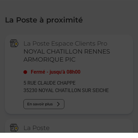
La Poste à proximité
La Poste Espace Clients Pro
NOYAL CHATILLON RENNES
ARMORIQUE PIC
Fermé
-
jusqu'à
08h00
5 RUE CLAUDE CHAPPE
35230
NOYAL CHATILLON SUR SEICHE
En savoir plus
La Poste
SAINT JACQUES DE LA LANDE