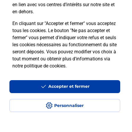
en lien avec vos centres d’intérêts sur notre site et
Recherchez un autre point de contact
en dehors.
En cliquant sur "Accepter et fermer" vous acceptez
tous les cookies. Le bouton "Ne pas accepter et
Localiser
Liste
Ille-et-Vilaine
ST JACQUES DE LA LANDE
fermer" vous permet d'indiquer votre refus et seuls
ATLANTIC BATTERIES RENNES
les cookies nécessaires au fonctionnement du site
seront déposés. Vous pouvez modifier vos choix à
tout moment ou obtenir plus d'informations via
notre politique de cookies
.
Plan du site
Accessibilité : partiellement conforme
Accepter et fermer
Conditions contractuelles
Personnaliser
Mentions légales
Données personnelles et cookies