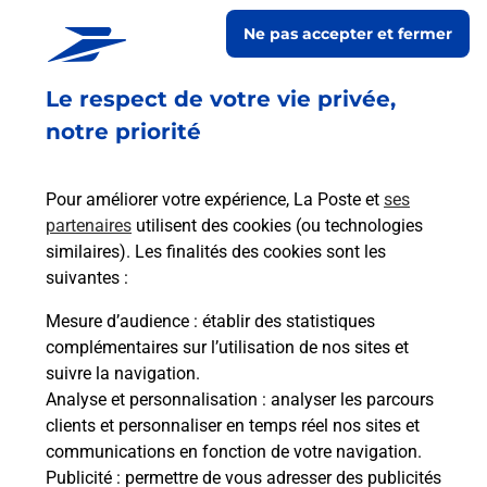
Ne pas accepter et fermer
Fermeture Temporaire
4 COURS CAMILLE CLAUDEL
Le respect de votre vie privée,
ZAC LA MORINAIS
35136
ST JACQUES DE LA LANDE
notre priorité
En savoir plus
Pour améliorer votre expérience, La Poste et
ses
partenaires
utilisent des cookies (ou technologies
Malin !
similaires). Les finalités des cookies sont les
suivantes :
La Poste
Mesure d’audience
: établir des statistiques
en ligne
complémentaires sur l’utilisation de nos sites et
suivre la navigation.
Ouvert 24h/24
Analyse et personnalisation
: analyser les parcours
clients et personnaliser en temps réel nos sites et
En savoir plus
communications en fonction de votre navigation.
Publicité
: permettre de vous adresser des publicités