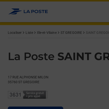
Le lien s'ouvre dans un nouvel onglet
Allez au contenu
Day of the Week
Get directions to La Poste at 17 RUE ALPHONSE MILON ST GR
Hours
Localiser
Liste
Ille-et-Vilaine
ST GREGOIRE
SAINT GREGO
La Poste
SAINT G
17 RUE ALPHONSE MILON
35760
ST GREGOIRE