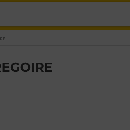
EGOIRE,
IRE
REGOIRE