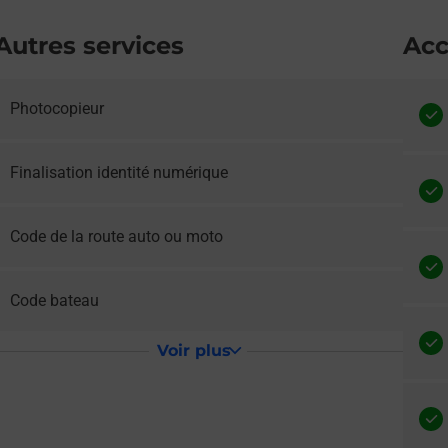
Autres services
Acc
Photocopieur
e lien s'ouvre dans un nouvel onglet
Finalisation identité numérique
e lien s'ouvre dans un nouvel onglet
Code de la route auto ou moto
e lien s'ouvre dans un nouvel onglet
Code bateau
Voir plus