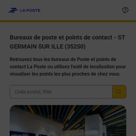
Allez au contenu
Afficher ou masquer la réponse
Afficher ou masquer la réponse
Afficher ou masquer la réponse
Afficher ou masquer la réponse
Afficher ou masquer la réponse
Bureaux de poste et points de contact - ST
GERMAIN SUR ILLE (35250)
Retrouvez tous les bureaux de Poste et points de
contact La Poste ou utilisez l'outil de localisation pour
visualiser les points les plus proches de chez vous.
Ville, Département, Code Postal