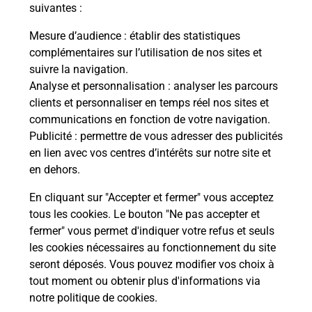
modification de livraison ?
suivantes :
Mesure d’audience
: établir des statistiques
complémentaires sur l’utilisation de nos sites et
Comment La Poste participe-t-elle
suivre la navigation.
à votre sécurité au quotidien ?
Analyse et personnalisation
: analyser les parcours
clients et personnaliser en temps réel nos sites et
communications en fonction de votre navigation.
Puis-je passer mon code de la route
Publicité
: permettre de vous adresser des publicités
avec La Poste et sous quelles
en lien avec vos centres d’intérêts sur notre site et
conditions ?
en dehors.
En cliquant sur "Accepter et fermer" vous acceptez
tous les cookies. Le bouton "Ne pas accepter et
fermer" vous permet d'indiquer votre refus et seuls
Localiser
Liste
Ille-et-Vilaine
ST GERMAIN SUR ILLE
les cookies nécessaires au fonctionnement du site
seront déposés. Vous pouvez modifier vos choix à
tout moment ou obtenir plus d'informations via
notre politique de cookies
.