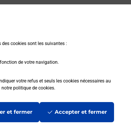
s des cookies sont les suivantes :
fonction de votre navigation.
ndiquer votre refus et seuls les cookies nécessaires au
a
notre politique de cookies
.
er et fermer
Accepter et fermer
les
Mentions légales
Données personnelles et cookies