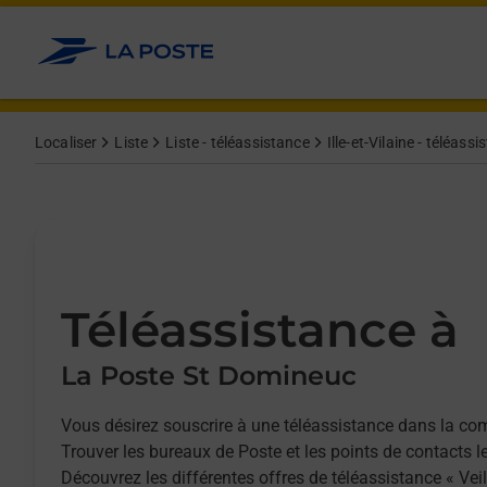
Allez au contenu
Afficher ou masquer la réponse
Afficher ou masquer la réponse
Afficher ou masquer la réponse
Localiser
Liste
Liste - téléassistance
Ille-et-Vilaine - téléass
Téléassistance à
La Poste St Domineuc
Vous désirez souscrire à une téléassistance dans la 
Trouver les bureaux de Poste et les points de contacts l
Découvrez les différentes offres de téléassistance « Vei