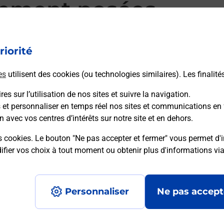
mment posées
riorité
d’alarme qu’est ce que c’est ?
es
utilisent des cookies (ou technologies similaires). Les finalité
es sur l’utilisation de nos sites et suivre la navigation.
sique ?
s et personnaliser en temps réel nos sites et communications en 
n avec vos centres d’intérêts sur notre site et en dehors.
ssique ?
s cookies. Le bouton "Ne pas accepter et fermer" vous permet d'i
fier vos choix à tout moment ou obtenir plus d'informations vi
Personnaliser
Ne pas accept
Accessibilité : partiellement conforme
Conditions contractuel