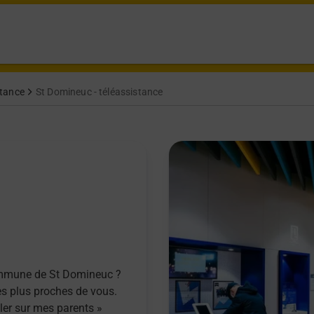
istance
St Domineuc - téléassistance
commune de St Domineuc ?
es plus proches de vous.
ller sur mes parents »