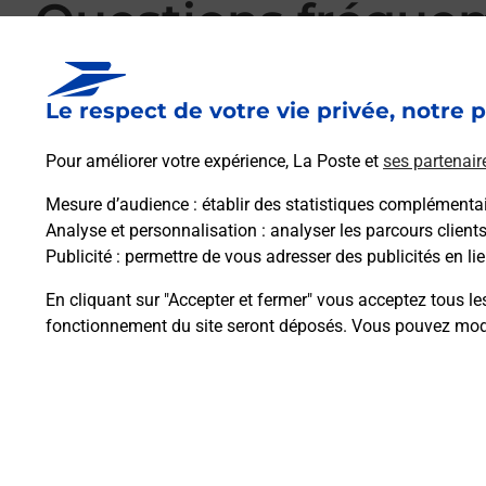
Questions fréque
Le respect de votre vie privée, notre p
La téléassistance classique avec médaillon 
Pour améliorer votre expérience, La Poste et
ses partenair
Mesure d’audience
: établir des statistiques complémentair
Comment fonctionne la téléassistance clas
Analyse et personnalisation
: analyser les parcours client
Publicité
: permettre de vous adresser des publicités en lie
Comment est installée la téléassistance cla
En cliquant sur "Accepter et fermer" vous acceptez tous le
fonctionnement du site seront déposés. Vous pouvez modi
Plan du site