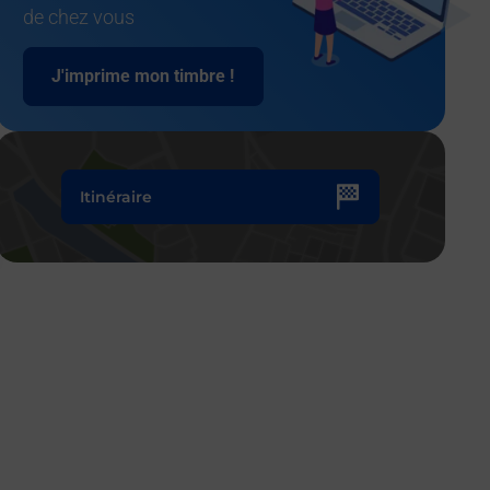
de chez vous
J'imprime mon timbre !
Itinéraire