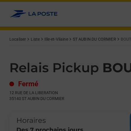
Le lien s'ouvre dans un nouvel onglet
Allez au contenu
Day of the Week
Get directions to Relais Pickup at 12 RUE DE LA LIBERATION 
Hours
Localiser
Liste
Ille-et-Vilaine
ST AUBIN DU CORMIER
BOUT
Relais Pickup
BOU
Fermé
12 RUE DE LA LIBERATION
35140
ST AUBIN DU CORMIER
Horaires
Des 7 prochains jours