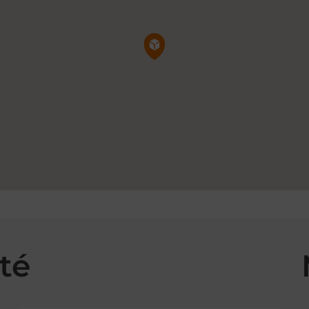
Pin de la carte
té