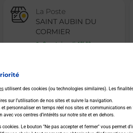
La Poste
SAINT AUBIN DU
CORMIER
Ouvert
-
jusqu'à
12h00
1 RUE DE LA LIBERATION
35140
ST AUBIN DU CORMIER
riorité
En savoir plus
es
utilisent des cookies (ou technologies similaires). Les finalité
es sur l’utilisation de nos sites et suivre la navigation.
s et personnaliser en temps réel nos sites et communications en 
n avec vos centres d’intérêts sur notre site et en dehors.
Recherchez un autre point de contact
s cookies. Le bouton "Ne pas accepter et fermer" vous permet d'i