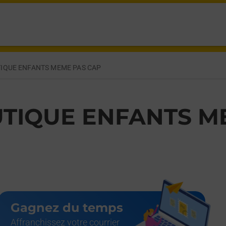
ST AUBIN DU CORMIER,
IQUE ENFANTS MEME PAS CAP
TIQUE ENFANTS M
Gagnez du temps
Affranchissez votre courrier