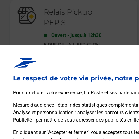
Relais Pickup
PEP S
Ouvert
-
jusqu'à
12h30
5 RUE DE LA LIBERATION
35140
ST AUBIN DU CORMIER
Le respect de votre vie privée, notre p
En savoir plus
Pour améliorer votre expérience, La Poste et
ses partenair
Mesure d’audience
: établir des statistiques complémentair
Analyse et personnalisation
: analyser les parcours client
Publicité
: permettre de vous adresser des publicités en lie
En cliquant sur "Accepter et fermer" vous acceptez tous le