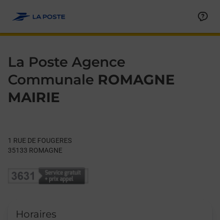
Le lien s'ouvre dans un nouvel onglet
Allez au contenu
Day of the Week
Get directions to La Poste Agence Communale at 1 RUE DE 
Hours
La Poste Agence
Communale
ROMAGNE
MAIRIE
1 RUE DE FOUGERES
35133
ROMAGNE
Horaires