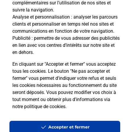
Vous cherchez à passer votre permis bateau à
complémentaires sur l’utilisation de nos sites et
Rennes (35000) ? Découvrez l'offre proposée par
suivre la navigation.
La Poste.
Analyse et personnalisation
: analyser les parcours
clients et personnaliser en temps réel nos sites et
communications en fonction de votre navigation.
En savoir plus
Publicité
: permettre de vous adresser des publicités
en lien avec vos centres d’intérêts sur notre site et
Je réserve ma session
en dehors.
En cliquant sur "Accepter et fermer" vous acceptez
tous les cookies. Le bouton "Ne pas accepter et
Localiser
Liste
Ille-et-Vilaine
RENNES
fermer" vous permet d'indiquer votre refus et seuls
RENNES VILLEJEAN
les cookies nécessaires au fonctionnement du site
seront déposés. Vous pouvez modifier vos choix à
tout moment ou obtenir plus d'informations via
notre politique de cookies
.
Plan du site
Accessibilité : partiellement conforme
Accepter et fermer