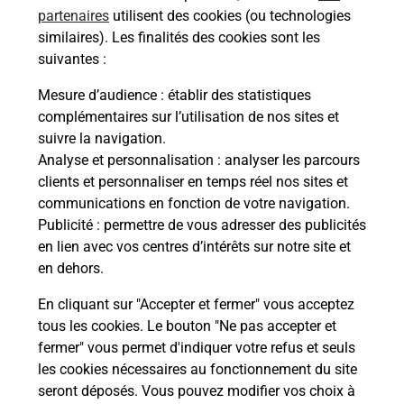
partenaires
utilisent des cookies (ou technologies
similaires). Les finalités des cookies sont les
À quel âge peut-on passer l'épreuve
théorique du permis de conduire ?
suivantes :
Mesure d’audience
: établir des statistiques
Combien de fautes sont autorisées
complémentaires sur l’utilisation de nos sites et
pour réussir l'épreuve théorique du
suivre la navigation.
permis de conduire ?
Analyse et personnalisation
: analyser les parcours
clients et personnaliser en temps réel nos sites et
Comment avoir les résultats de
communications en fonction de votre navigation.
l'épreuve théorique du permis de
Publicité
: permettre de vous adresser des publicités
conduire ?
en lien avec vos centres d’intérêts sur notre site et
en dehors.
En cliquant sur "Accepter et fermer" vous acceptez
tous les cookies. Le bouton "Ne pas accepter et
fermer" vous permet d'indiquer votre refus et seuls
les cookies nécessaires au fonctionnement du site
En Savoir Plus sur Rennes
seront déposés. Vous pouvez modifier vos choix à