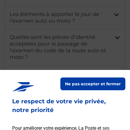
Les éléments à apporter le jour de
l'examen auto ou moto ?
Quelles sont les pièces d’identité
acceptées pour le passage de
l'examen du code de la route auto et
moto ?
Qu'est-ce qu'un NEPH ?
Ne pas accepter et fermer
Combien coûte l'examen de l'épreuve
théorique du permis de conduire ?
Le respect de votre vie privée,
notre priorité
Combien de temps dure l'examen de
l'épreuve théorique du permis de
conduire ?
Pour améliorer votre expérience, La Poste et
ses