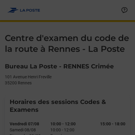
Le lien s'ouvre dans un nouvel onglet
Allez au contenu
Day of the Week
Get directions to La Poste - Centre d’examen du code de la route
Afficher ou masquer la réponse
Afficher ou masquer la réponse
Afficher ou masquer la réponse
Afficher ou masquer la réponse
Afficher ou masquer la réponse
Afficher ou masquer la réponse
Afficher ou masquer la réponse
Afficher ou masquer la réponse
Afficher ou masquer la réponse
Afficher ou masquer le contenu
Hours
Centre d'examen du code de
la route à Rennes - La Poste
Bureau La Poste - RENNES Crimée
101 Avenue Henri Freville
35200
Rennes
Horaires des sessions Codes &
Examens
Vendredi 07/08
10:00
-
12:00
15:00
-
18:00
Samedi 08/08
10:00
-
12:00