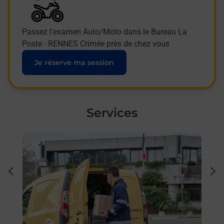
Passez l'examen Auto/Moto dans le Bureau La
Poste - RENNES Crimée près de chez vous
Je réserve ma session
Services
En savoir plus
En sa
à
Ache
dent
sui
par
Vous
de c
télé