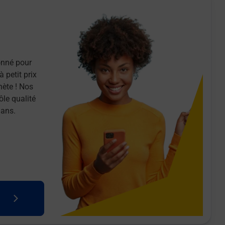
onné pour
 petit prix
nète ! Nos
ôle qualité
 ans.