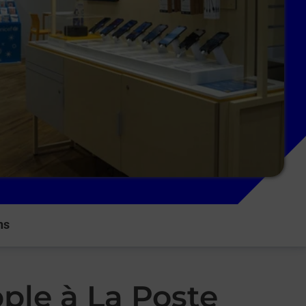
ns
ple à La Poste