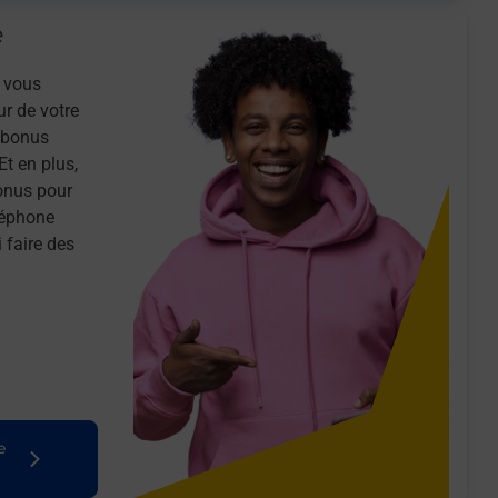
e
 vous
ur de votre
n bonus
Et en plus,
onus pour
léphone
 faire des
e