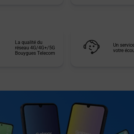
La qualité du
Un service
réseau 4G/4G+/5G
votre écou
Bouygues Telecom