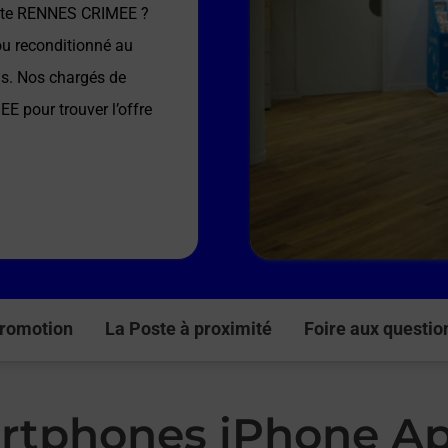
ste RENNES CRIMEE
?
ou reconditionné au
ns. Nos chargés de
MEE
pour trouver l’offre
romotion
La Poste à proximité
Foire aux questio
rtphones iPhone Ap