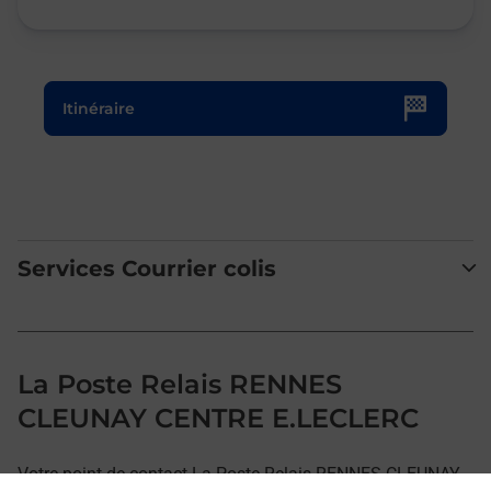
Le lien s'ouvre dans un nouvel onglet
Itinéraire
Services Courrier colis
La Poste Relais RENNES
CLEUNAY CENTRE E.LECLERC
Votre point de contact La Poste Relais RENNES CLEUNAY