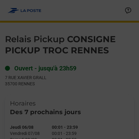
Le lien s'ouvre dans un nouvel onglet
Allez au contenu
Day of the Week
Get directions to Relais Pickup at 7 RUE XAVIER GRALL RENNES
Hours
Relais Pickup
CONSIGNE
PICKUP TROC RENNES
Ouvert
-
jusqu'à
23h59
7 RUE XAVIER GRALL
35700
RENNES
Horaires
Des 7 prochains jours
Jeudi 06/08
00:01
-
23:59
Vendredi 07/08
00:01
-
23:59