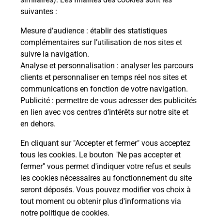
suivantes :
La Poste
Mesure d’audience
: établir des statistiques
en ligne
complémentaires sur l’utilisation de nos sites et
suivre la navigation.
Ouvert 24h/24
Analyse et personnalisation
: analyser les parcours
clients et personnaliser en temps réel nos sites et
En savoir plus
communications en fonction de votre navigation.
Publicité
: permettre de vous adresser des publicités
en lien avec vos centres d’intérêts sur notre site et
Recherchez un autre point de contact
en dehors.
En cliquant sur "Accepter et fermer" vous acceptez
tous les cookies. Le bouton "Ne pas accepter et
Localiser
Liste
Ille-et-Vilaine
RENNES
fermer" vous permet d'indiquer votre refus et seuls
CONSIGNE PICKUP TROC RENNES
les cookies nécessaires au fonctionnement du site
seront déposés. Vous pouvez modifier vos choix à
tout moment ou obtenir plus d'informations via
notre politique de cookies
.