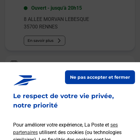
Ouvert
-
jusqu'à
20h15
8 ALLEE MORVAN LEBESQUE
35700
RENNES
En savoir plus
La Poste
RENNES LONGCHAMPS
Ne pas accepter et fermer
Ouvert
-
ferme bientôt à
18h30
Le respect de votre vie privée,
CENTRE COMMERCIAL DES LONGCHAMPS
35700
RENNES
notre priorité
En savoir plus
Pour améliorer votre expérience, La Poste et
ses
partenaires
utilisent des cookies (ou technologies
Malin !
similaires). Les finalités des cookies sont les