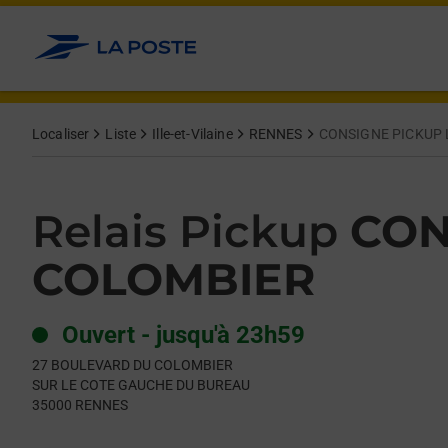
Le lien s'ouvre dans un nouvel onglet
Allez au contenu
Day of the Week
Get directions to Relais Pickup at 27 BOULEVARD DU COLOMB
Hours
Localiser
Liste
Ille-et-Vilaine
RENNES
CONSIGNE PICKUP 
Relais Pickup
CON
COLOMBIER
Ouvert
-
jusqu'à
23h59
27 BOULEVARD DU COLOMBIER
SUR LE COTE GAUCHE DU BUREAU
35000
RENNES