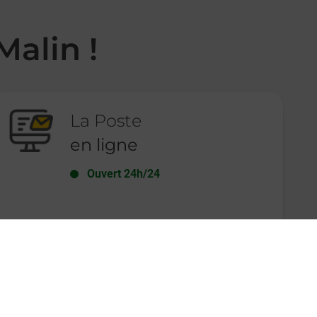
Malin !
La Poste
en ligne
Ouvert 24h/24
En savoir plus