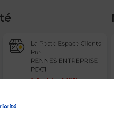
té
La Poste Espace Clients
Pro
RENNES ENTREPRISE
PDC1
Fermé
-
jusqu'à
08h30
27 BOULEVARD DU COLOMBIER
35000
RENNES
riorité
En savoir plus