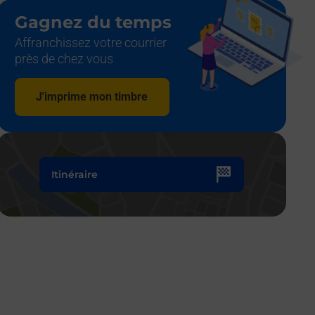
Gagnez du temps
Affranchissez votre courrier
près de chez vous
J'imprime mon timbre
Itinéraire