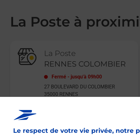
La Poste à proximi
La Poste
RENNES COLOMBIER
Fermé
-
jusqu'à
09h00
27 BOULEVARD DU COLOMBIER
35000
RENNES
Le respect de votre vie privée, notre p
En savoir plus