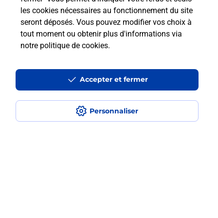
les cookies nécessaires au fonctionnement du site
En savoir plus
seront déposés. Vous pouvez modifier vos choix à
tout moment ou obtenir plus d'informations via
notre politique de cookies
.
Questions fréquemment posées
Accepter et fermer
Quel est le prix d’une numérisation ?
Personnaliser
Où faire des numérisations à
proximité ?
Comment numériser un document ?
Localiser
Liste
Ille-et-Vilaine
REDON
REDON