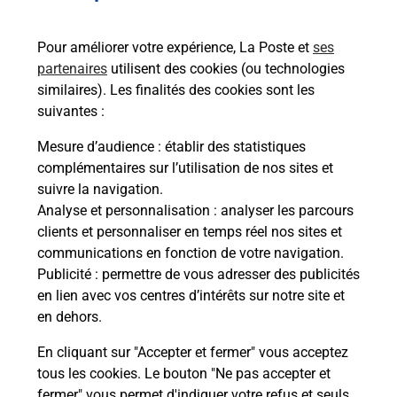
Services
Pour améliorer votre expérience, La Poste et
ses
partenaires
utilisent des cookies (ou technologies
En savoir plus
En sa
similaires). Les finalités des cookies sont les
suivantes :
à
Ache
Mesure d’audience
: établir des statistiques
dent
sui
ar La
complémentaires sur l’utilisation de nos sites et
Vous
suivre la navigation.
de c
Analyse et personnalisation
: analyser les parcours
télé
clients et personnaliser en temps réel nos sites et
Post
communications en fonction de votre navigation.
Publicité
: permettre de vous adresser des publicités
En
en lien avec vos centres d’intérêts sur notre site et
Envoyer un colis
en dehors.
Vous souhaitez envoyer un colis depuis : REDON
En cliquant sur "Accepter et fermer" vous acceptez
(35600) ? Découvrez toutes les solutions
tous les cookies. Le bouton "Ne pas accepter et
proposées par La Poste.
fermer" vous permet d'indiquer votre refus et seuls