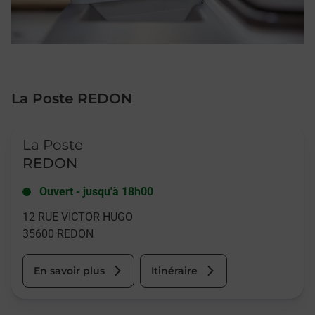
La Poste REDON
Le lien s'ouvre dans un nouvel onglet
La Poste
REDON
Ouvert
-
jusqu'à
18h00
12 RUE VICTOR HUGO
35600
REDON
En savoir plus
Itinéraire