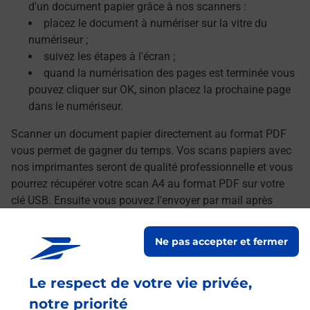
d'un document papier grâce à nos scanners :
placez le document à numériser sur la vitre du
numériseur ;
suivez les étapes à l'écran ;
quand la numérisation des pages est terminée vous
pouvez cliquer sur OK, sinon placez la prochaine page
dans le numériseur.
Scanner un document papier directement au format PDF
vous permet de gagner du temps. Vos scans papiers avec
nos imprimantes seront de qualité professionnelle et vous
pourrez récupérer votre scan A4 au format PDF sur votre
clé USB. Ensuite vous pouvez l'envoyer par mail après
avoir transféré vos documents numérisés sur votre
ordinateur.
Ne pas accepter et fermer
Le lien s'ouvre dans un nouvel onglet
Localiser les scanners à proximité
Le respect de votre vie privée,
notre priorité