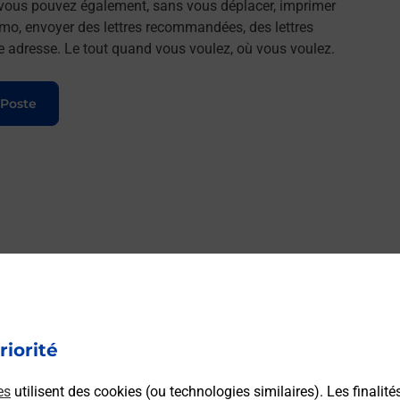
, vous pouvez également, sans vous déplacer, imprimer
imo, envoyer des lettres recommandées, des lettres
lle adresse. Le tout quand vous voulez, où vous voulez.
 Poste
riorité
es
utilisent des cookies (ou technologies similaires). Les finalité