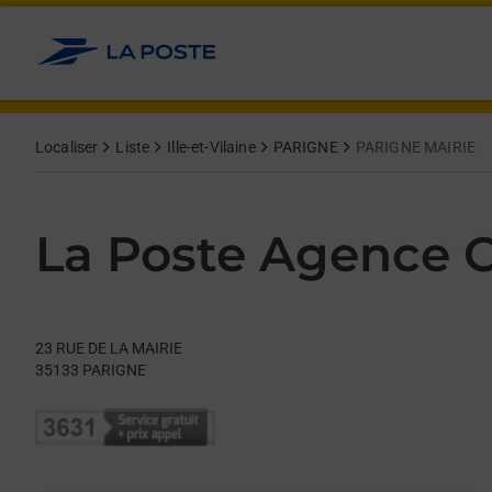
Le lien s'ouvre dans un nouvel onglet
Allez au contenu
Day of the Week
Get directions to La Poste Agence Communale at 23 RUE DE L
Hours
Localiser
Liste
Ille-et-Vilaine
PARIGNE
PARIGNE MAIRIE
La Poste Agence
23 RUE DE LA MAIRIE
35133
PARIGNE