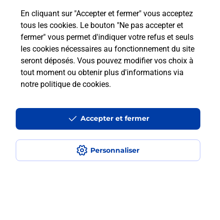
En cliquant sur "Accepter et fermer" vous acceptez
Combien de temps est valable le
tous les cookies. Le bouton "Ne pas accepter et
code bateau ?
fermer" vous permet d'indiquer votre refus et seuls
les cookies nécessaires au fonctionnement du site
seront déposés. Vous pouvez modifier vos choix à
Peut-on passer le permis bateau
tout moment ou obtenir plus d'informations via
avec le CPF ?
notre politique de cookies
.
Localiser
Liste
Ille-et-Vilaine
PACE
PACE
Code Bateau
Accepter et fermer
Personnaliser
Plan du site
Accessibilité : partiellement conforme
Conditions contractuelles