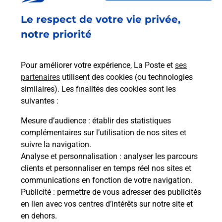
En
Envoyer un colis
Le respect de votre vie privée,
notre priorité
Vous souhaitez envoyer un colis depuis : PACE
(35740) ? Découvrez toutes les solutions
proposées par La Poste.
Pour améliorer votre expérience, La Poste et
ses
partenaires
utilisent des cookies (ou technologies
En savoir plus
similaires). Les finalités des cookies sont les
suivantes :
Mesure d’audience
: établir des statistiques
complémentaires sur l’utilisation de nos sites et
Foire aux questions
suivre la navigation.
Analyse et personnalisation
: analyser les parcours
clients et personnaliser en temps réel nos sites et
Quel âge minimum faut-il pour
communications en fonction de votre navigation.
passer le permis bateau ?
Publicité
: permettre de vous adresser des publicités
en lien avec vos centres d’intérêts sur notre site et
en dehors.
Combien coûte le code bateau ?