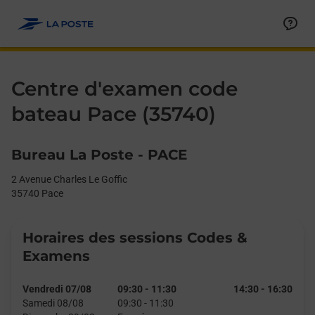
Le lien s'ouvre dans un nouvel onglet
Allez au contenu
Day of the Week
Get directions to Centre d&#39;examen code bateau at 2 Avenue
Afficher ou masquer la réponse
Afficher ou masquer la réponse
Afficher ou masquer la réponse
Afficher ou masquer la réponse
Hours
Centre d'examen code
bateau Pace (35740)
Bureau La Poste - PACE
2 Avenue Charles Le Goffic
35740
Pace
Horaires des sessions Codes &
Examens
Vendredi 07/08
09:30
-
11:30
14:30
-
16:30
Samedi 08/08
09:30
-
11:30