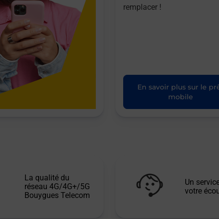
remplacer !
En savoir plus sur le pr
mobile
La qualité du
Un service
réseau 4G/4G+/5G
votre écou
Bouygues Telecom