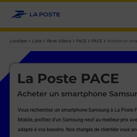
Le lien s'ouvre dans un nouvel onglet
Allez au contenu
Afficher ou masquer la réponse
Afficher ou masquer la réponse
Afficher ou masquer la réponse
Afficher ou masquer la réponse
Afficher ou masquer la réponse
Afficher ou masquer la réponse
Localiser
Liste
Ille-et-Vilaine
PACE
PACE
Acheter un sm
Le lien s'ouvre dans un nouvel onglet
La Poste PACE
Acheter un smartphone Samsu
Vous recherchez un smartphone Samsung à
La Poste 
Mobile, profitez d’un Samsung neuf au meilleur prix ave
adapté à vos besoins. Nos chargés de clientèle vous 