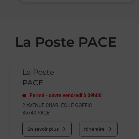
La Poste PACE
Le lien s'ouvre dans un nouvel onglet
La Poste
PACE
Fermé
-
ouvre vendredi à
09h00
2 AVENUE CHARLES LE GOFFIC
35740
PACE
En savoir plus
Itinéraire