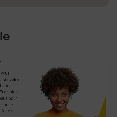
le
e
 vous
ur de votre
n bonus
Et en plus,
onus pour
léphone
 faire des