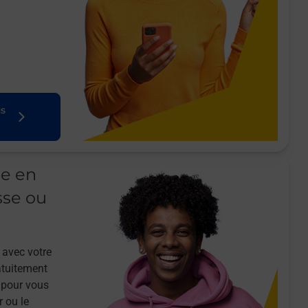
us
le en
sse ou
 avec votre
atuitement
 pour vous
r ou le