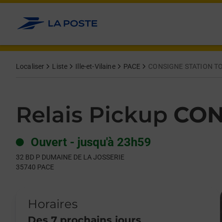
Le lien s'ouvre dans un nouvel onglet
Allez au contenu
Day of the Week
Get directions to Relais Pickup at 32 BD P DUMAINE DE LA JO
Hours
Localiser
Liste
Ille-et-Vilaine
PACE
CONSIGNE STATION T
Relais Pickup
CON
Ouvert
-
jusqu'à
23h59
32 BD P DUMAINE DE LA JOSSERIE
35740
PACE
Horaires
Des 7 prochains jours