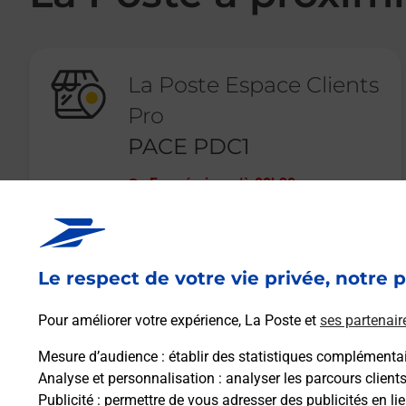
La Poste Espace Clients
Pro
PACE PDC1
Fermé
-
jusqu'à
08h30
2 RUE JEAN MARIE TULLOU
35740
PACE
Le respect de votre vie privée, notre p
En savoir plus
Pour améliorer votre expérience, La Poste et
ses partenair
Mesure d’audience
: établir des statistiques complémentair
Analyse et personnalisation
: analyser les parcours client
Publicité
: permettre de vous adresser des publicités en lie