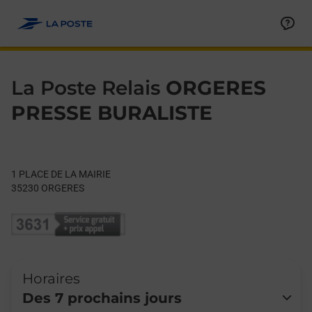
Le lien s'ouvre dans un nouvel onglet
Allez au contenu
Day of the Week
Get directions to La Poste Relais at 1 PLACE DE LA MAIRIE OR
Hours
La Poste Relais
ORGERES
PRESSE BURALISTE
1 PLACE DE LA MAIRIE
35230
ORGERES
Horaires
Des 7 prochains jours