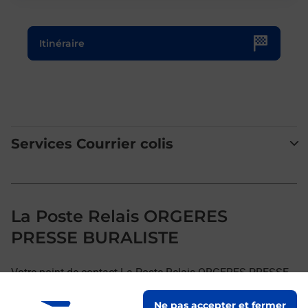
Le lien s'ouvre dans un nouvel onglet
Itinéraire
Services Courrier colis
La Poste Relais ORGERES
PRESSE BURALISTE
Votre point de contact La Poste Relais ORGERES PRESSE
BURALISTE vous accueille à ORGERES pour répondre à
Ne pas accepter et fermer
vos besoins d'affranchissement Courrier-Colis.