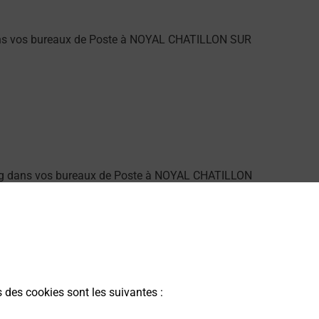
dans vos bureaux de Poste à NOYAL CHATILLON SUR
ung dans vos bureaux de Poste à NOYAL CHATILLON
s des cookies sont les suivantes :
alarme dans votre bureau de Poste à NOYAL CHATILLON