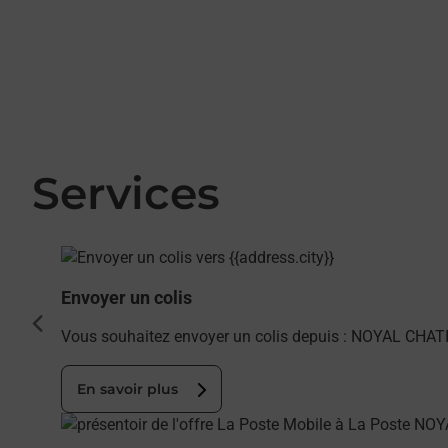
Services
En savoir plus
Envoyer un colis
cédent
Vous souhaitez envoyer un colis depuis : NOYAL CHAT
En savoir plus
En savoir plus