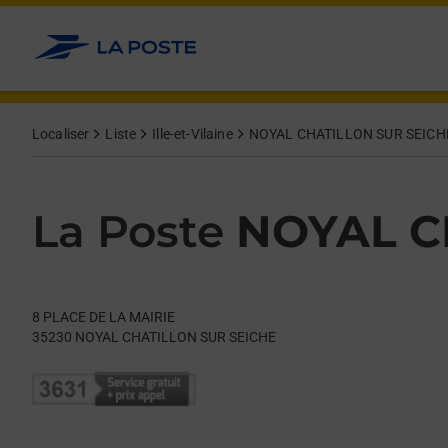
Le lien s'ouvre dans un nouvel onglet
Allez au contenu
Day of the Week
Get directions to La Poste at 8 PLACE DE LA MAIRIE NOYAL C
Hours
Localiser
Liste
Ille-et-Vilaine
NOYAL CHATILLON SUR SEICH
La Poste
NOYAL C
8 PLACE DE LA MAIRIE
35230
NOYAL CHATILLON SUR SEICHE