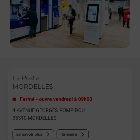
Le lien s'ouvre dans un nouvel onglet
La Poste
MORDELLES
Fermé
-
ouvre vendredi à
09h00
4 AVENUE GEORGES POMPIDOU
35310
MORDELLES
En savoir plus
Itinéraire