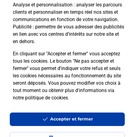
à votre sécurité au quotidien ?
Analyse et personnalisation
: analyser les parcours
clients et personnaliser en temps réel nos sites et
communications en fonction de votre navigation.
Puis-je passer mon code de la route
Publicité
: permettre de vous adresser des publicités
avec La Poste et sous quelles
en lien avec vos centres d’intérêts sur notre site et
conditions ?
en dehors.
En cliquant sur "Accepter et fermer" vous acceptez
tous les cookies. Le bouton "Ne pas accepter et
fermer" vous permet d'indiquer votre refus et seuls
Localiser
Liste
Ille-et-Vilaine
MORDELLES
les cookies nécessaires au fonctionnement du site
seront déposés. Vous pouvez modifier vos choix à
tout moment ou obtenir plus d'informations via
notre politique de cookies
.
Plan du site
Accessibilité : partiellement conforme
Accepter et fermer
Conditions contractuelles