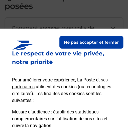
posées
Comment envoyer mon colis de
chez moi ?
Ne pas accepter et fermer
Le respect de votre vie privée,
Est-il possible d’acheter un
notre priorité
emballage directement depuis un
bureau de Poste ?
Pour améliorer votre expérience, La Poste et
ses
partenaires
utilisent des cookies (ou technologies
Comment demander une
similaires). Les finalités des cookies sont les
modification de livraison ?
suivantes :
Mesure d’audience
: établir des statistiques
complémentaires sur l’utilisation de nos sites et
Comment La Poste participe-t-elle
suivre la navigation.