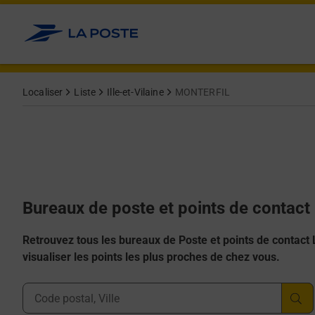
Allez au contenu
Afficher ou masquer la réponse
Afficher ou masquer la réponse
Afficher ou masquer la réponse
Afficher ou masquer la réponse
Afficher ou masquer la réponse
Localiser
Liste
Ille-et-Vilaine
MONTERFIL
Bureaux de poste et points de contac
Retrouvez tous les bureaux de Poste et points de contact La
visualiser les points les plus proches de chez vous.
Ville, Département, Code Postal