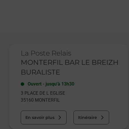
Le lien s'ouvre dans un nouvel onglet
La Poste Relais
MONTERFIL BAR LE BREIZH
BURALISTE
Ouvert
-
jusqu'à
13h30
3 PLACE DE L EGLISE
35160
MONTERFIL
En savoir plus
Itinéraire