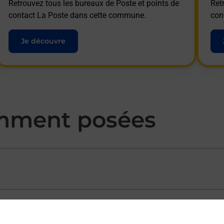
Retrouvez tous les bureaux de Poste et points de
Ret
contact La Poste dans cette commune.
con
Je découvre
mment posées
ectement depuis un bureau de Poste ?