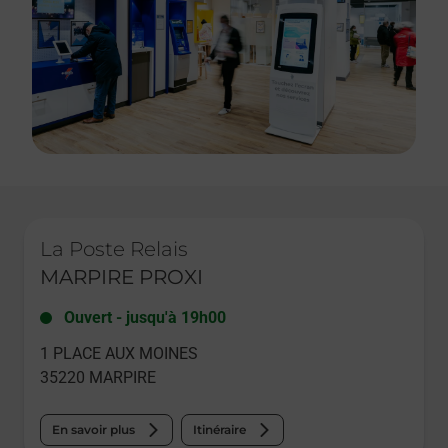
Le lien s'ouvre dans un nouvel onglet
La Poste Relais
MARPIRE PROXI
Ouvert
-
jusqu'à
19h00
1 PLACE AUX MOINES
35220
MARPIRE
En savoir plus
Itinéraire