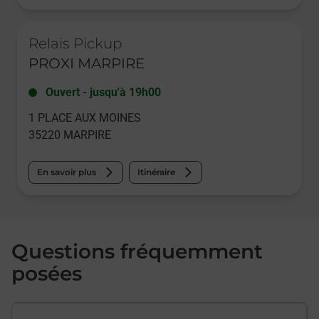
Le lien s'ouvre dans un nouvel onglet
Relais Pickup
PROXI MARPIRE
Ouvert
-
jusqu'à
19h00
1 PLACE AUX MOINES
35220
MARPIRE
En savoir plus
Itinéraire
Questions fréquemment
posées