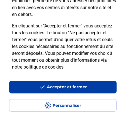
Puis-je passer mon code de la route
Publicité
: permettre de vous adresser des publicités
avec La Poste et sous quelles
en lien avec vos centres d’intérêts sur notre site et
conditions ?
en dehors.
En cliquant sur "Accepter et fermer" vous acceptez
tous les cookies. Le bouton "Ne pas accepter et
fermer" vous permet d'indiquer votre refus et seuls
Localiser
Liste
Ille-et-Vilaine
MARPIRE
les cookies nécessaires au fonctionnement du site
seront déposés. Vous pouvez modifier vos choix à
tout moment ou obtenir plus d'informations via
notre politique de cookies
.
Plan du site
Accessibilité : partiellement conforme
Accepter et fermer
Conditions contractuelles
Personnaliser
Mentions légales
Données personnelles et cookies