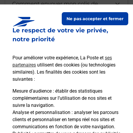
Comment envoyer mon colis de
chez moi ?
Ne pas accepter et fermer
Le respect de votre vie privée,
Est-il possible d’acheter un
notre priorité
emballage directement depuis un
bureau de Poste ?
Pour améliorer votre expérience, La Poste et
ses
partenaires
utilisent des cookies (ou technologies
Comment demander une
similaires). Les finalités des cookies sont les
modification de livraison ?
suivantes :
Mesure d’audience
: établir des statistiques
complémentaires sur l’utilisation de nos sites et
Comment La Poste participe-t-elle
suivre la navigation.
à votre sécurité au quotidien ?
Analyse et personnalisation
: analyser les parcours
clients et personnaliser en temps réel nos sites et
communications en fonction de votre navigation.