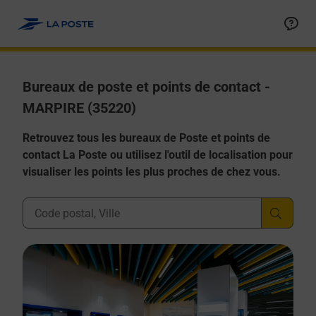
Allez au contenu
Afficher ou masquer la réponse
Afficher ou masquer la réponse
Afficher ou masquer la réponse
Afficher ou masquer la réponse
Afficher ou masquer la réponse
Bureaux de poste et points de contact -
MARPIRE (35220)
Retrouvez tous les bureaux de Poste et points de
contact La Poste ou utilisez l'outil de localisation pour
visualiser les points les plus proches de chez vous.
Ville, Département, Code Postal